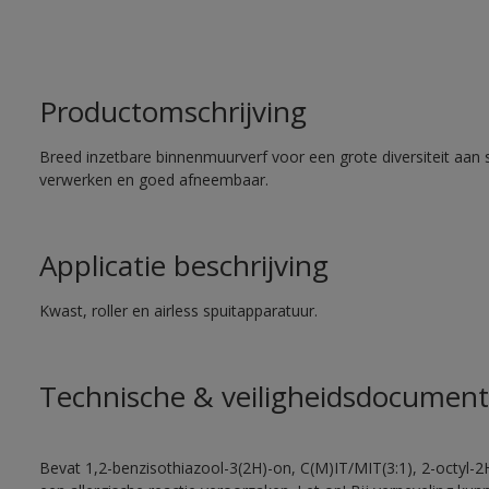
Productomschrijving
Breed inzetbare binnenmuurverf voor een grote diversiteit aan 
verwerken en goed afneembaar.
Applicatie beschrijving
Kwast, roller en airless spuitapparatuur.
Technische & veiligheidsdocument
Bevat 1,2-benzisothiazool-3(2H)-on, C(M)IT/MIT(3:1), 2-octyl-2