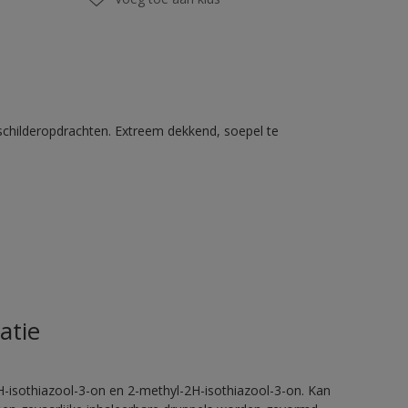
schilderopdrachten. Extreem dekkend, soepel te
atie
H-isothiazool-3-on en 2-methyl-2H-isothiazool-3-on. Kan