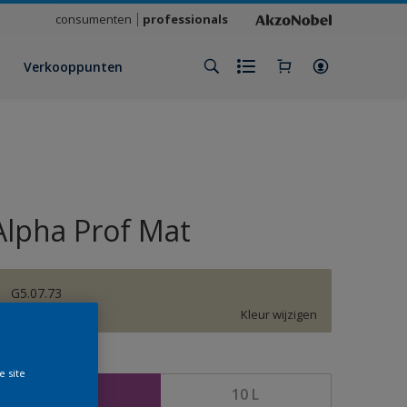
consumenten
professionals
Verkooppunten
Alpha Prof Mat
G5.07.73
Kleur wijzigen
rootte
e site
5 L
10 L