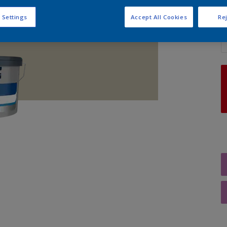
 Settings
Accept All Cookies
Rej
A