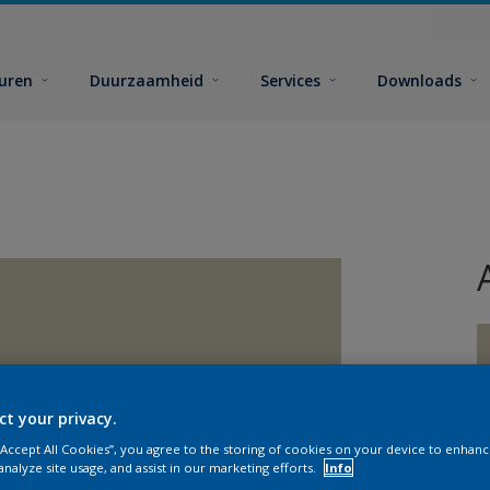
euren
Duurzaamheid
Services
Downloads
ct your privacy.
G
 “Accept All Cookies”, you agree to the storing of cookies on your device to enhanc
analyze site usage, and assist in our marketing efforts.
Info