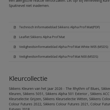
een allergische reactie veroorzaken. Let op! Bij verneveling ku
Spuitnevel niet inademen.
Technisch Informatieblad Sikkens Alpha Prof Mat(PDF)
Leaflet Sikkens Alpha Prof Mat
Veiligheidsinformatieblad Alpha Prof Mat White W05 (MSDS)
Veiligheidsinformatieblad Alpha Prof Mat N00 (MSDS)
Kleurcollectie
Sikkens Kleuren van het Jaar 2026 - The Rhythm of Blues, Sikk
Kleuren, Sikkens 5051, Sikkens Alpha 501 Exterior , Sikkens ACC
Kleurselectie Grijzen, Sikkens Kleurselectie Witten, Sikkens Col
Colour Futures 2022, Sikkens Colour Futures 2021, Colour Futu
Futures 2018