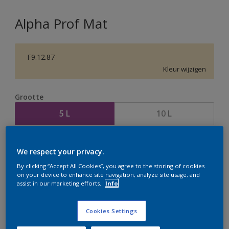
Alpha Prof Mat
F9.12.87
Kleur wijzigen
Grootte
5 L
10 L
Aantal
Verfcalculator
We respect your privacy.
Bereken
By clicking “Accept All Cookies”, you agree to the storing of cookies
on your device to enhance site navigation, analyze site usage, and
assist in our marketing efforts.
Info
Op dit moment is het niet mogelijk dit product online
te bestellen. Houd de website in de gaten, we werken
Cookies Settings
er hard aan om de voorraad aan te vullen.