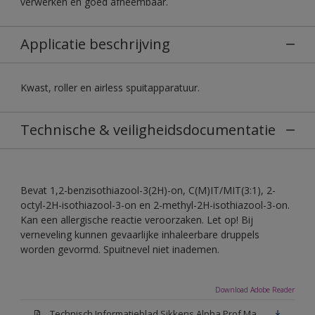
verwerken en goed afneembaar.
Applicatie beschrijving
Kwast, roller en airless spuitapparatuur.
Technische & veiligheidsdocumentatie
Bevat 1,2-benzisothiazool-3(2H)-on, C(M)IT/MIT(3:1), 2-
octyl-2H-isothiazool-3-on en 2-methyl-2H-isothiazool-3-on.
Kan een allergische reactie veroorzaken. Let op! Bij
verneveling kunnen gevaarlijke inhaleerbare druppels
worden gevormd. Spuitnevel niet inademen.
Download Adobe Reader
Technisch Informatieblad Sikkens Alpha Prof Mat(PDF)