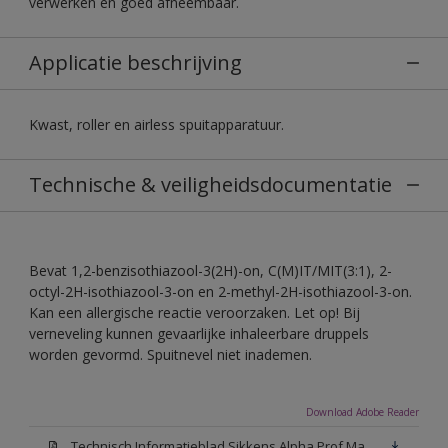
verwerken en goed afneembaar.
Applicatie beschrijving
Kwast, roller en airless spuitapparatuur.
Technische & veiligheidsdocumentatie
Bevat 1,2-benzisothiazool-3(2H)-on, C(M)IT/MIT(3:1), 2-
octyl-2H-isothiazool-3-on en 2-methyl-2H-isothiazool-3-on.
Kan een allergische reactie veroorzaken. Let op! Bij
verneveling kunnen gevaarlijke inhaleerbare druppels
worden gevormd. Spuitnevel niet inademen.
Download Adobe Reader
Technisch Informatieblad Sikkens Alpha Prof Mat(PDF)