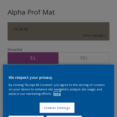
Alpha Prof Mat
F6.08.48
Kleur wijzigen
Grootte
5 L
10 L
Aantal
Verfcalculator
We respect your privacy.
Bereken
By clicking “Accept All Cookies”, you agree to the storing of cookies
on your device to enhance site navigation, analyze site usage, and
assist in our marketing efforts.
Info
Op dit moment is het niet mogelijk dit product online
te bestellen. Houd de website in de gaten, we werken
Cookies Settings
er hard aan om de voorraad aan te vullen.