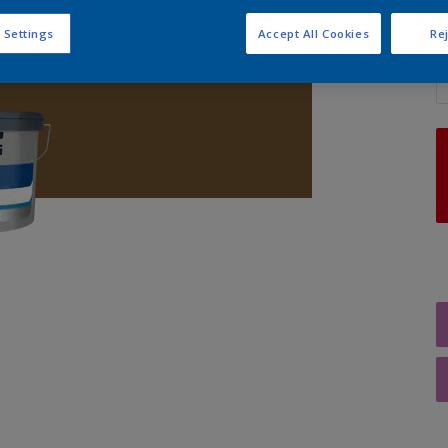
 Settings
Accept All Cookies
Rej
A