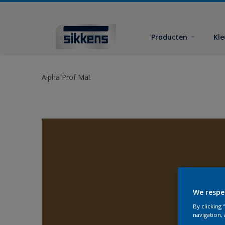
Producten
Kl
Alpha Prof Mat
We respe
By clicking
navigation, 