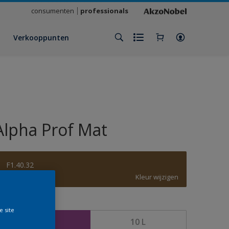
consumenten
professionals
Verkooppunten
Alpha Prof Mat
F1.40.32
Kleur wijzigen
rootte
e site
5 L
10 L