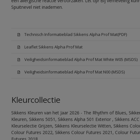
een allergische reactie veroorzaken. Let op! Bij verneveling ku
Spuitnevel niet inademen.
Technisch Informatieblad Sikkens Alpha Prof Mat(PDF)
Leaflet Sikkens Alpha Prof Mat
Veiligheidsinformatieblad Alpha Prof Mat White W05 (MSDS)
Veiligheidsinformatieblad Alpha Prof Mat N00 (MSDS)
Kleurcollectie
Sikkens Kleuren van het Jaar 2026 - The Rhythm of Blues, Sikk
Kleuren, Sikkens 5051, Sikkens Alpha 501 Exterior , Sikkens ACC
Kleurselectie Grijzen, Sikkens Kleurselectie Witten, Sikkens Col
Colour Futures 2022, Sikkens Colour Futures 2021, Colour Futu
Futures 2018