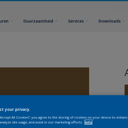
euren
Duurzaamheid
Services
Downloads
ct your privacy.
G
 “Accept All Cookies”, you agree to the storing of cookies on your device to enhanc
analyze site usage, and assist in our marketing efforts.
Info