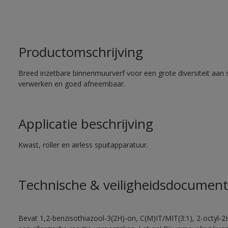
Productomschrijving
Breed inzetbare binnenmuurverf voor een grote diversiteit aan 
verwerken en goed afneembaar.
Applicatie beschrijving
Kwast, roller en airless spuitapparatuur.
Technische & veiligheidsdocument
Bevat 1,2-benzisothiazool-3(2H)-on, C(M)IT/MIT(3:1), 2-octyl-2