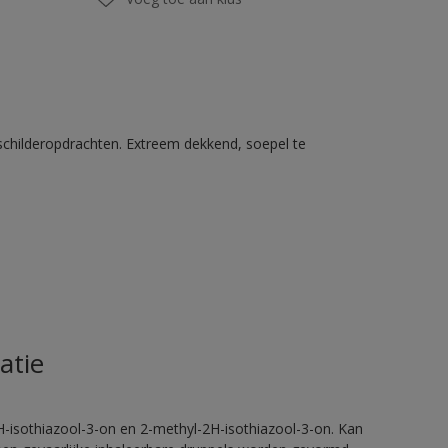
schilderopdrachten. Extreem dekkend, soepel te
atie
H-isothiazool-3-on en 2-methyl-2H-isothiazool-3-on. Kan