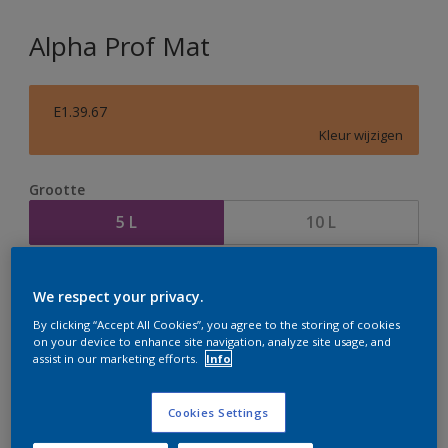
Alpha Prof Mat
E1.39.67
Kleur wijzigen
Grootte
5 L
10 L
Aantal
Verfcalculator
We respect your privacy.
Bereken
By clicking “Accept All Cookies”, you agree to the storing of cookies
on your device to enhance site navigation, analyze site usage, and
assist in our marketing efforts.
Info
Op dit moment is het niet mogelijk dit product online
te bestellen. Houd de website in de gaten, we werken
Cookies Settings
er hard aan om de voorraad aan te vullen.