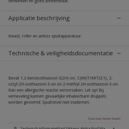
verwerken en goed afneembaar.
Applicatie beschrijving
Kwast, roller en airless spuitapparatuur.
Technische & veiligheidsdocumentatie
Bevat 1,2-benzisothiazool-3(2H)-on, C(M)IT/MIT(3:1), 2-
octyl-2H-isothiazool-3-on en 2-methyl-2H-isothiazool-3-on.
Kan een allergische reactie veroorzaken. Let op! Bij
verneveling kunnen gevaarlijke inhaleerbare druppels
worden gevormd. Spuitnevel niet inademen.
Download Adobe Reader
Technisch Informatieblad Sikkens Alpha Prof Mat(PDF)