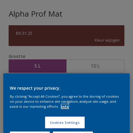
Alpha Prof Mat
B9.31.25
Kleur wijzigen
Grootte
5 L
10 L
Aantal
Verfcalculator
We respect your privacy.
Bereken
By clicking “Accept All Cookies”, you agree to the storing of cookies
on your device to enhance site navigation, analyze site usage, and
assist in our marketing efforts.
Info
Op dit moment is het niet mogelijk dit product online
te bestellen. Houd de website in de gaten, we werken
Cookies Settings
er hard aan om de voorraad aan te vullen.