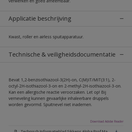
verwerken en goed afneembaar.
Applicatie beschrijving
Kwast, roller en airless spuitapparatuur.
Technische & veiligheidsdocumentatie
Bevat 1,2-benzisothiazool-3(2H)-on, C(M)IT/MIT(3:1), 2-
octyl-2H-isothiazool-3-on en 2-methyl-2H-isothiazool-3-on.
Kan een allergische reactie veroorzaken. Let op! Bij
verneveling kunnen gevaarlijke inhaleerbare druppels
worden gevormd. Spuitnevel niet inademen.
Download Adobe Reader
Technisch Informatieblad Sikkens Alpha Prof Mat(PDF)