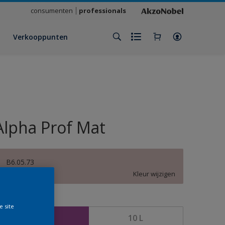
consumenten
professionals
Verkooppunten
Alpha Prof Mat
B6.05.73
Kleur wijzigen
rootte
e site
5 L
10 L