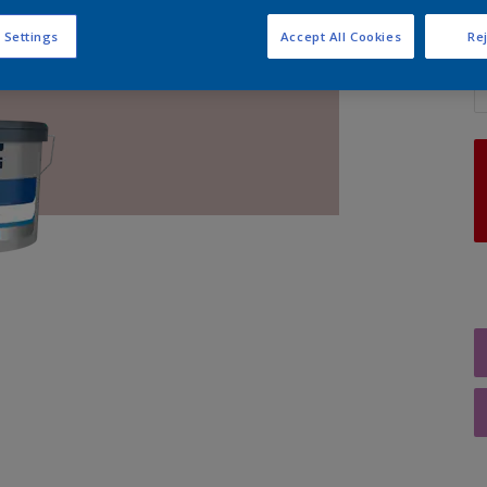
 Settings
Accept All Cookies
Rej
A