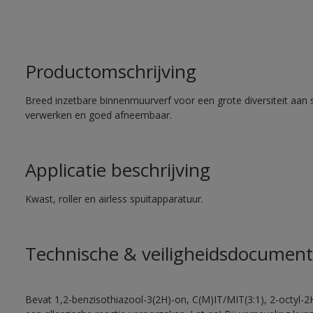
Productomschrijving
Breed inzetbare binnenmuurverf voor een grote diversiteit aan 
verwerken en goed afneembaar.
Applicatie beschrijving
Kwast, roller en airless spuitapparatuur.
Technische & veiligheidsdocument
Bevat 1,2-benzisothiazool-3(2H)-on, C(M)IT/MIT(3:1), 2-octyl-2