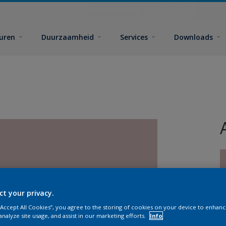
euren
Duurzaamheid
Services
Downloads
ct your privacy.
G
 “Accept All Cookies”, you agree to the storing of cookies on your device to enhanc
analyze site usage, and assist in our marketing efforts.
Info