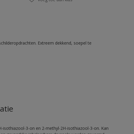
schilderopdrachten. Extreem dekkend, soepel te
atie
H-isothiazool-3-on en 2-methyl-2H-isothiazool-3-on. Kan