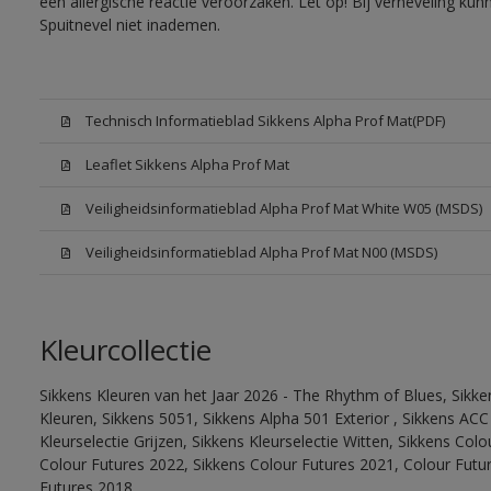
een allergische reactie veroorzaken. Let op! Bij verneveling ku
Spuitnevel niet inademen.
Technisch Informatieblad Sikkens Alpha Prof Mat(PDF)
Leaflet Sikkens Alpha Prof Mat
Veiligheidsinformatieblad Alpha Prof Mat White W05 (MSDS)
Veiligheidsinformatieblad Alpha Prof Mat N00 (MSDS)
Kleurcollectie
Sikkens Kleuren van het Jaar 2026 - The Rhythm of Blues, Sikk
Kleuren, Sikkens 5051, Sikkens Alpha 501 Exterior , Sikkens ACC
Kleurselectie Grijzen, Sikkens Kleurselectie Witten, Sikkens Col
Colour Futures 2022, Sikkens Colour Futures 2021, Colour Futu
Futures 2018