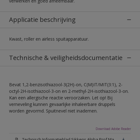
verwerken en goed afneembaar.
Applicatie beschrijving
Kwast, roller en airless spuitapparatuur.
Technische & veiligheidsdocumentatie
Bevat 1,2-benzisothiazool-3(2H)-on, C(M)IT/MIT(3:1), 2-
octyl-2H-isothiazool-3-on en 2-methyl-2H-isothiazool-3-on.
Kan een allergische reactie veroorzaken. Let op! Bij
verneveling kunnen gevaarlijke inhaleerbare druppels
worden gevormd. Spuitnevel niet inademen.
Download Adobe Reader
Technisch Informatieblad Sikkens Alpha Prof Mat(PDF)