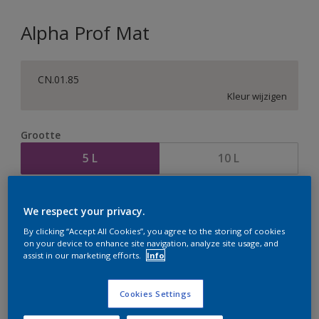
Alpha Prof Mat
CN.01.85
Kleur wijzigen
Grootte
5 L
10 L
Aantal
Verfcalculator
We respect your privacy.
Bereken
By clicking “Accept All Cookies”, you agree to the storing of cookies
on your device to enhance site navigation, analyze site usage, and
assist in our marketing efforts.
Info
Op dit moment is het niet mogelijk dit product online
te bestellen. Houd de website in de gaten, we werken
Cookies Settings
er hard aan om de voorraad aan te vullen.