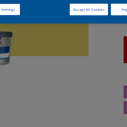
 Settings
Accept All Cookies
Rej
A