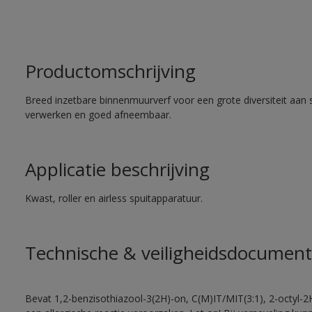
Productomschrijving
Breed inzetbare binnenmuurverf voor een grote diversiteit aan 
verwerken en goed afneembaar.
Applicatie beschrijving
Kwast, roller en airless spuitapparatuur.
Technische & veiligheidsdocument
Bevat 1,2-benzisothiazool-3(2H)-on, C(M)IT/MIT(3:1), 2-octyl-2