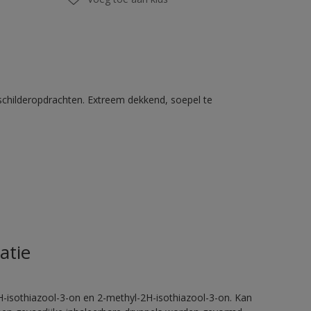
schilderopdrachten. Extreem dekkend, soepel te
atie
H-isothiazool-3-on en 2-methyl-2H-isothiazool-3-on. Kan