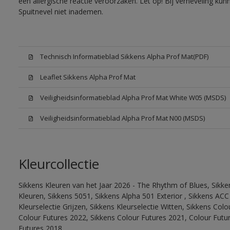
een allergische reactie veroorzaken. Let op! Bij verneveling ku
Spuitnevel niet inademen.
Technisch Informatieblad Sikkens Alpha Prof Mat(PDF)
Leaflet Sikkens Alpha Prof Mat
Veiligheidsinformatieblad Alpha Prof Mat White W05 (MSDS)
Veiligheidsinformatieblad Alpha Prof Mat N00 (MSDS)
Kleurcollectie
Sikkens Kleuren van het Jaar 2026 - The Rhythm of Blues, Sikk
Kleuren, Sikkens 5051, Sikkens Alpha 501 Exterior , Sikkens ACC
Kleurselectie Grijzen, Sikkens Kleurselectie Witten, Sikkens Col
Colour Futures 2022, Sikkens Colour Futures 2021, Colour Futu
Futures 2018