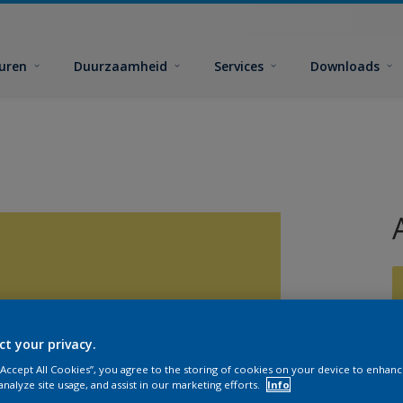
euren
Duurzaamheid
Services
Downloads
ct your privacy.
G
 “Accept All Cookies”, you agree to the storing of cookies on your device to enhanc
analyze site usage, and assist in our marketing efforts.
Info