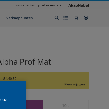
consumenten
professionals
Verkooppunten
Alpha Prof Mat
G4.40.80
Kleur wijzigen
rootte
e site
5 L
10 L