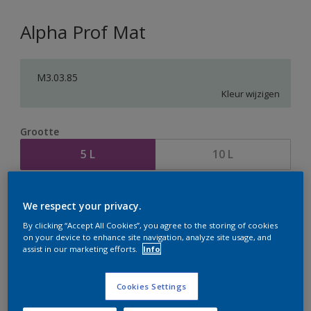
Alpha Prof Mat
M3.03.85
Kleur wijzigen
Grootte
5 L
10 L
Aantal
Verfcalculator
We respect your privacy.
Bereken
By clicking “Accept All Cookies”, you agree to the storing of cookies
on your device to enhance site navigation, analyze site usage, and
assist in our marketing efforts.
Info
Op dit moment is het niet mogelijk dit product online
te bestellen. Houd de website in de gaten, we werken
Cookies Settings
er hard aan om de voorraad aan te vullen.