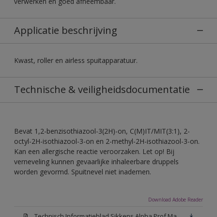
verwerken en goed afneembaar.
Applicatie beschrijving
Kwast, roller en airless spuitapparatuur.
Technische & veiligheidsdocumentatie
Bevat 1,2-benzisothiazool-3(2H)-on, C(M)IT/MIT(3:1), 2-
octyl-2H-isothiazool-3-on en 2-methyl-2H-isothiazool-3-on.
Kan een allergische reactie veroorzaken. Let op! Bij
verneveling kunnen gevaarlijke inhaleerbare druppels
worden gevormd. Spuitnevel niet inademen.
Download Adobe Reader
Technisch Informatieblad Sikkens Alpha Prof Mat(PDF)