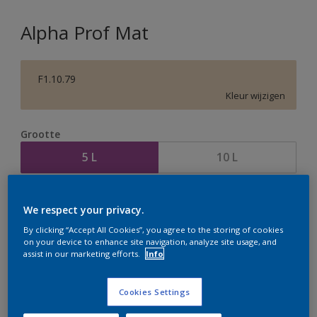
Alpha Prof Mat
F1.10.79
Kleur wijzigen
Grootte
5 L
10 L
Aantal
Verfcalculator
We respect your privacy.
Bereken
By clicking “Accept All Cookies”, you agree to the storing of cookies
on your device to enhance site navigation, analyze site usage, and
assist in our marketing efforts.
Info
Op dit moment is het niet mogelijk dit product online
te bestellen. Houd de website in de gaten, we werken
Cookies Settings
er hard aan om de voorraad aan te vullen.