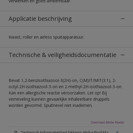
verwerken en goed afneembaar.
Applicatie beschrijving
Kwast, roller en airless spuitapparatuur.
Technische & veiligheidsdocumentatie
Bevat 1,2-benzisothiazool-3(2H)-on, C(M)IT/MIT(3:1), 2-
octyl-2H-isothiazool-3-on en 2-methyl-2H-isothiazool-3-on.
Kan een allergische reactie veroorzaken. Let op! Bij
verneveling kunnen gevaarlijke inhaleerbare druppels
worden gevormd. Spuitnevel niet inademen.
Download Adobe Reader
Technisch Informatieblad Sikkens Alpha Prof Mat(PDF)