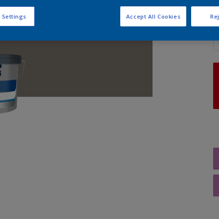
 Settings
Accept All Cookies
Rej
A