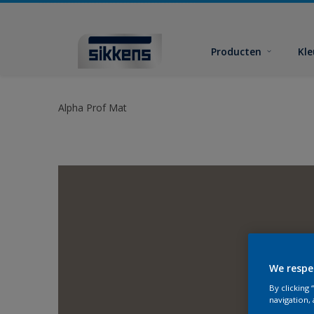
Producten
Kl
Alpha Prof Mat
We respe
By clicking
navigation, 