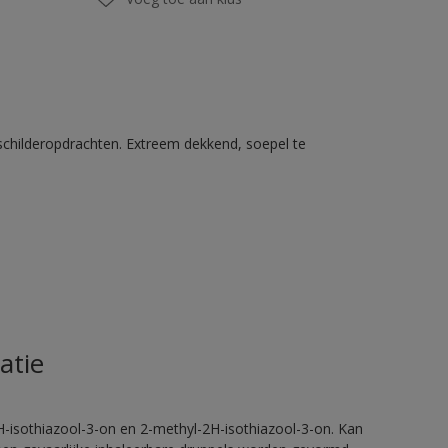
schilderopdrachten. Extreem dekkend, soepel te
atie
H-isothiazool-3-on en 2-methyl-2H-isothiazool-3-on. Kan