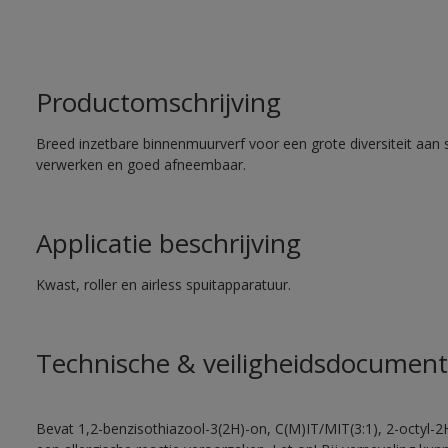
Productomschrijving
Breed inzetbare binnenmuurverf voor een grote diversiteit aan 
verwerken en goed afneembaar.
Applicatie beschrijving
Kwast, roller en airless spuitapparatuur.
Technische & veiligheidsdocument
Bevat 1,2-benzisothiazool-3(2H)-on, C(M)IT/MIT(3:1), 2-octyl-2