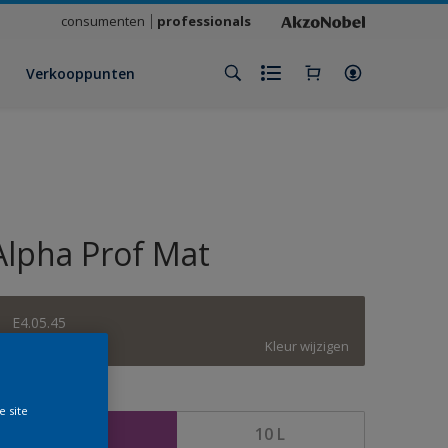
consumenten
professionals
Verkooppunten
Alpha Prof Mat
E4.05.45
Kleur wijzigen
rootte
e site
5 L
10 L