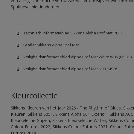
een allergische reactie veroorzaken. Let op! Bij verneveling ku
Spuitnevel niet inademen.
Technisch Informatieblad Sikkens Alpha Prof Mat(PDF)
Leaflet Sikkens Alpha Prof Mat
Veiligheidsinformatieblad Alpha Prof Mat White W05 (MSDS)
Veiligheidsinformatieblad Alpha Prof Mat N00 (MSDS)
Kleurcollectie
Sikkens Kleuren van het Jaar 2026 - The Rhythm of Blues, Sikk
Kleuren, Sikkens 5051, Sikkens Alpha 501 Exterior , Sikkens ACC
Kleurselectie Grijzen, Sikkens Kleurselectie Witten, Sikkens Col
Colour Futures 2022, Sikkens Colour Futures 2021, Colour Futu
Futures 2018