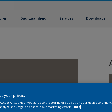
euren
Duurzaamheid
Services
Downloads
ct your privacy.
G
 “Accept All Cookies”, you agree to the storing of cookies on your device to enhanc
analyze site usage, and assist in our marketing efforts.
Info