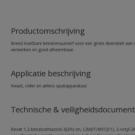
Productomschrijving
Breed inzetbare binnenmuurverf voor een grote diversiteit aan 
verwerken en goed afneembaar.
Applicatie beschrijving
Kwast, roller en airless spuitapparatuur.
Technische & veiligheidsdocument
Bevat 1,2-benzisothiazool-3(2H)-on, C(M)IT/MIT(3:1), 2-octyl-2