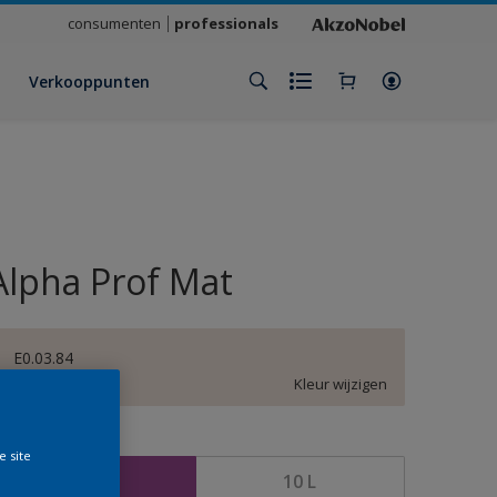
consumenten
professionals
Verkooppunten
Alpha Prof Mat
E0.03.84
Kleur wijzigen
rootte
e site
5 L
10 L