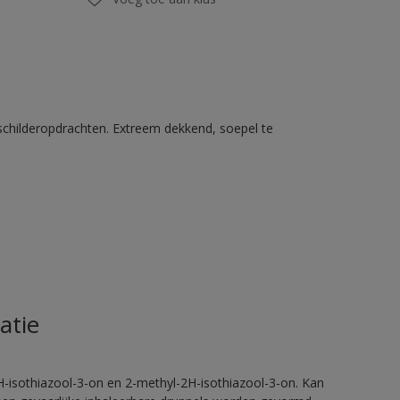
schilderopdrachten. Extreem dekkend, soepel te
atie
H-isothiazool-3-on en 2-methyl-2H-isothiazool-3-on. Kan