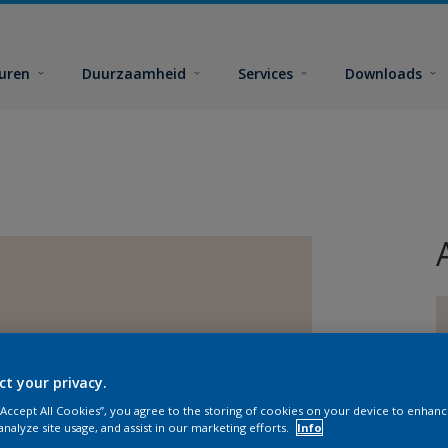
euren
Duurzaamheid
Services
Downloads
ct your privacy.
G
 “Accept All Cookies”, you agree to the storing of cookies on your device to enhanc
analyze site usage, and assist in our marketing efforts.
Info