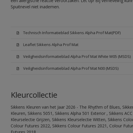
een allergische reactie veroorzaken. Let op! Bij verneveling ku
Spuitnevel niet inademen.
Technisch Informatieblad Sikkens Alpha Prof Mat(PDF)
Leaflet Sikkens Alpha Prof Mat
Veiligheidsinformatieblad Alpha Prof Mat White W05 (MSDS)
Veiligheidsinformatieblad Alpha Prof Mat N00 (MSDS)
Kleurcollectie
Sikkens Kleuren van het Jaar 2026 - The Rhythm of Blues, Sikk
Kleuren, Sikkens 5051, Sikkens Alpha 501 Exterior , Sikkens ACC
Kleurselectie Grijzen, Sikkens Kleurselectie Witten, Sikkens Col
Colour Futures 2022, Sikkens Colour Futures 2021, Colour Futu
Futures 2018