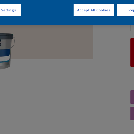
 Settings
Accept All Cookies
Rej
A