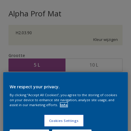
Alpha Prof Mat
H2.03.90
Kleur wijzigen
Grootte
5 L
10 L
Aantal
Verfcalculator
We respect your privacy.
Bereken
By clicking “Accept All Cookies”, you agree to the storing of cookies
on your device to enhance site navigation, analyze site usage, and
assist in our marketing efforts.
Info
Op dit moment is het niet mogelijk dit product online
te bestellen. Houd de website in de gaten, we werken
Cookies Settings
er hard aan om de voorraad aan te vullen.