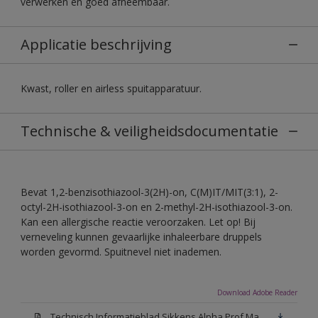
verwerken en goed afneembaar.
Applicatie beschrijving
Kwast, roller en airless spuitapparatuur.
Technische & veiligheidsdocumentatie
Bevat 1,2-benzisothiazool-3(2H)-on, C(M)IT/MIT(3:1), 2-
octyl-2H-isothiazool-3-on en 2-methyl-2H-isothiazool-3-on.
Kan een allergische reactie veroorzaken. Let op! Bij
verneveling kunnen gevaarlijke inhaleerbare druppels
worden gevormd. Spuitnevel niet inademen.
Download Adobe Reader
Technisch Informatieblad Sikkens Alpha Prof Mat(PDF)