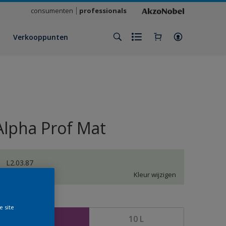
consumenten
professionals
Verkooppunten
Alpha Prof Mat
L2.03.87
Kleur wijzigen
rootte
e site
5 L
10 L