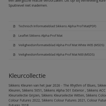
een allergische reactie veroorzaken. Let op! Bij verneveling ku
Spuitnevel niet inademen.
Technisch Informatieblad Sikkens Alpha Prof Mat(PDF)
Leaflet Sikkens Alpha Prof Mat
Veiligheidsinformatieblad Alpha Prof Mat White W05 (MSDS)
Veiligheidsinformatieblad Alpha Prof Mat N00 (MSDS)
Kleurcollectie
Sikkens Kleuren van het Jaar 2026 - The Rhythm of Blues, Sikk
Kleuren, Sikkens 5051, Sikkens Alpha 501 Exterior , Sikkens ACC
Kleurselectie Grijzen, Sikkens Kleurselectie Witten, Sikkens Col
Colour Futures 2022, Sikkens Colour Futures 2021, Colour Futu
Futures 2018