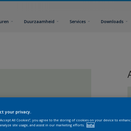
euren
Duurzaamheid
Services
Downloads
ct your privacy.
G
 “Accept All Cookies”, you agree to the storing of cookies on your device to enhanc
analyze site usage, and assist in our marketing efforts.
Info