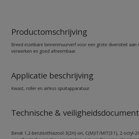
Productomschrijving
Breed inzetbare binnenmuurverf voor een grote diversiteit aan 
verwerken en goed afneembaar.
Applicatie beschrijving
Kwast, roller en airless spuitapparatuur.
Technische & veiligheidsdocument
Bevat 1,2-benzisothiazool-3(2H)-on, C(M)IT/MIT(3:1), 2-octyl-2