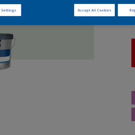
 Settings
Accept All Cookies
Rej
A