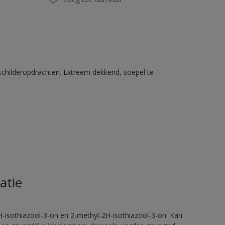
schilderopdrachten. Extreem dekkend, soepel te
atie
H-isothiazool-3-on en 2-methyl-2H-isothiazool-3-on. Kan