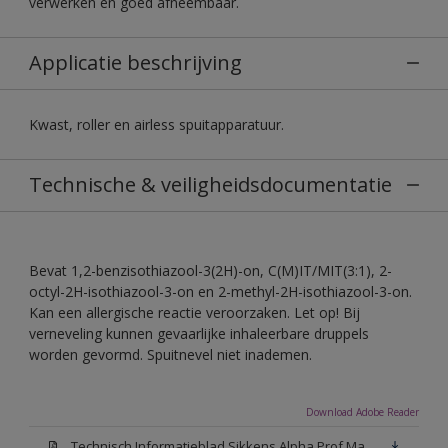
verwerken en goed afneembaar.
Applicatie beschrijving
Kwast, roller en airless spuitapparatuur.
Technische & veiligheidsdocumentatie
Bevat 1,2-benzisothiazool-3(2H)-on, C(M)IT/MIT(3:1), 2-
octyl-2H-isothiazool-3-on en 2-methyl-2H-isothiazool-3-on.
Kan een allergische reactie veroorzaken. Let op! Bij
verneveling kunnen gevaarlijke inhaleerbare druppels
worden gevormd. Spuitnevel niet inademen.
Download Adobe Reader
Technisch Informatieblad Sikkens Alpha Prof Mat(PDF)