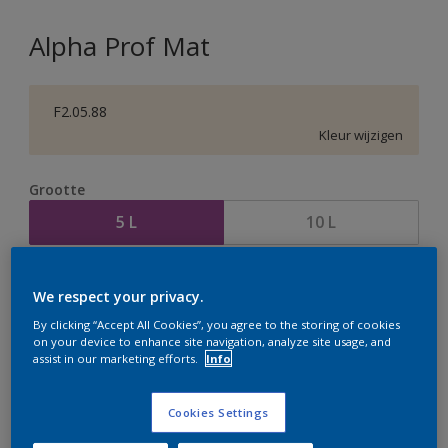
Alpha Prof Mat
F2.05.88
Kleur wijzigen
Grootte
5 L
10 L
Aantal
Verfcalculator
We respect your privacy.
Bereken
By clicking “Accept All Cookies”, you agree to the storing of cookies
on your device to enhance site navigation, analyze site usage, and
assist in our marketing efforts.
Info
Op dit moment is het niet mogelijk dit product online
te bestellen. Houd de website in de gaten, we werken
Cookies Settings
er hard aan om de voorraad aan te vullen.