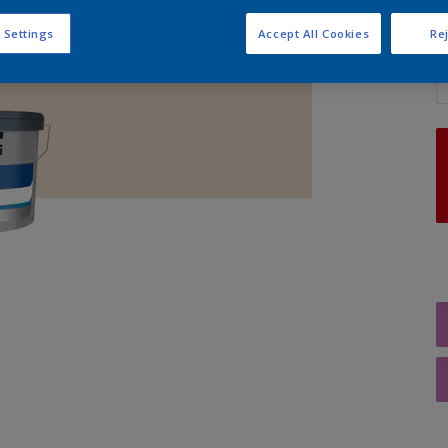
 Settings
Accept All Cookies
Rej
A