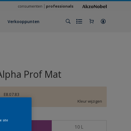
consumenten
professionals
Verkooppunten
Alpha Prof Mat
E8.07.83
Kleur wijzigen
rootte
e site
5 L
10 L