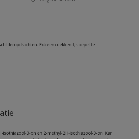
schilderopdrachten. Extreem dekkend, soepel te
atie
H-isothiazool-3-on en 2-methyl-2H-isothiazool-3-on. Kan