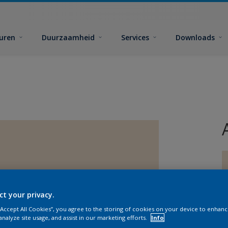
euren
Duurzaamheid
Services
Downloads
ct your privacy.
G
 “Accept All Cookies”, you agree to the storing of cookies on your device to enhanc
analyze site usage, and assist in our marketing efforts.
Info