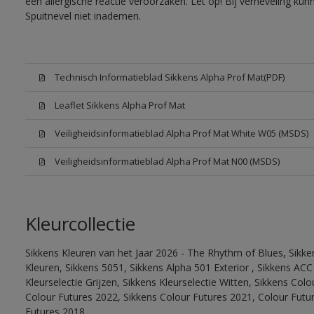
een allergische reactie veroorzaken. Let op! Bij verneveling ku
Spuitnevel niet inademen.
Technisch Informatieblad Sikkens Alpha Prof Mat(PDF)
Leaflet Sikkens Alpha Prof Mat
Veiligheidsinformatieblad Alpha Prof Mat White W05 (MSDS)
Veiligheidsinformatieblad Alpha Prof Mat N00 (MSDS)
Kleurcollectie
Sikkens Kleuren van het Jaar 2026 - The Rhythm of Blues, Sikk
Kleuren, Sikkens 5051, Sikkens Alpha 501 Exterior , Sikkens ACC
Kleurselectie Grijzen, Sikkens Kleurselectie Witten, Sikkens Col
Colour Futures 2022, Sikkens Colour Futures 2021, Colour Futu
Futures 2018