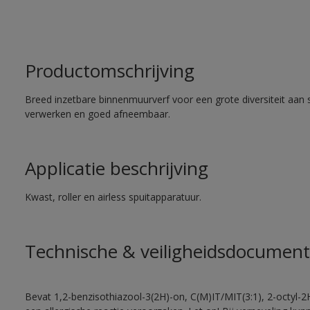
Productomschrijving
Breed inzetbare binnenmuurverf voor een grote diversiteit aan 
verwerken en goed afneembaar.
Applicatie beschrijving
Kwast, roller en airless spuitapparatuur.
Technische & veiligheidsdocument
Bevat 1,2-benzisothiazool-3(2H)-on, C(M)IT/MIT(3:1), 2-octyl-2