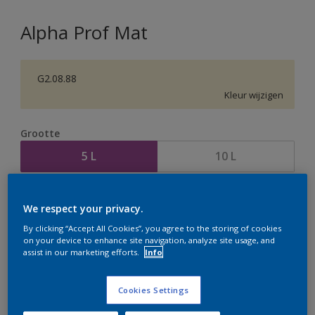
Alpha Prof Mat
G2.08.88
Kleur wijzigen
Grootte
5 L
10 L
Aantal
Verfcalculator
We respect your privacy.
Bereken
By clicking “Accept All Cookies”, you agree to the storing of cookies
on your device to enhance site navigation, analyze site usage, and
assist in our marketing efforts.
Info
Op dit moment is het niet mogelijk dit product online
te bestellen. Houd de website in de gaten, we werken
Cookies Settings
er hard aan om de voorraad aan te vullen.