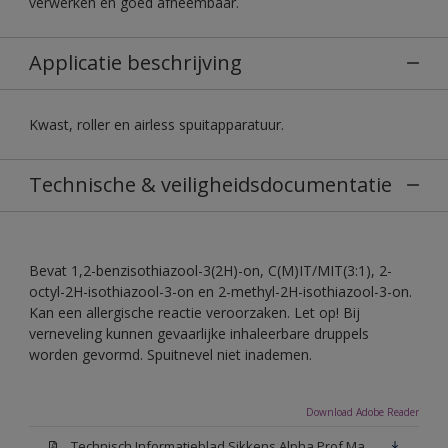
verwerken en goed afneembaar.
Applicatie beschrijving
Kwast, roller en airless spuitapparatuur.
Technische & veiligheidsdocumentatie
Bevat 1,2-benzisothiazool-3(2H)-on, C(M)IT/MIT(3:1), 2-
octyl-2H-isothiazool-3-on en 2-methyl-2H-isothiazool-3-on.
Kan een allergische reactie veroorzaken. Let op! Bij
verneveling kunnen gevaarlijke inhaleerbare druppels
worden gevormd. Spuitnevel niet inademen.
Download Adobe Reader
Technisch Informatieblad Sikkens Alpha Prof Mat(PDF)