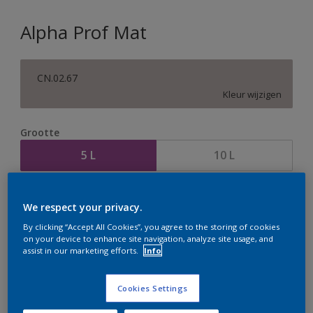
Alpha Prof Mat
CN.02.67
Kleur wijzigen
Grootte
5 L
10 L
Aantal
Verfcalculator
We respect your privacy.
Bereken
By clicking “Accept All Cookies”, you agree to the storing of cookies
on your device to enhance site navigation, analyze site usage, and
assist in our marketing efforts.
Info
Op dit moment is het niet mogelijk dit product online
te bestellen. Houd de website in de gaten, we werken
Cookies Settings
er hard aan om de voorraad aan te vullen.