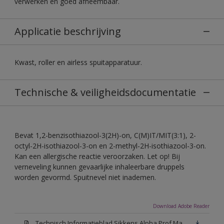
verwerken en goed afneembaar.
Applicatie beschrijving
Kwast, roller en airless spuitapparatuur.
Technische & veiligheidsdocumentatie
Bevat 1,2-benzisothiazool-3(2H)-on, C(M)IT/MIT(3:1), 2-
octyl-2H-isothiazool-3-on en 2-methyl-2H-isothiazool-3-on.
Kan een allergische reactie veroorzaken. Let op! Bij
verneveling kunnen gevaarlijke inhaleerbare druppels
worden gevormd. Spuitnevel niet inademen.
Download Adobe Reader
Technisch Informatieblad Sikkens Alpha Prof Mat(PDF)