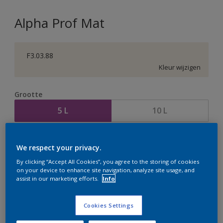
Alpha Prof Mat
F3.03.88
Kleur wijzigen
Grootte
5 L
10 L
Aantal
Verfcalculator
We respect your privacy.
Bereken
By clicking “Accept All Cookies”, you agree to the storing of cookies
on your device to enhance site navigation, analyze site usage, and
assist in our marketing efforts.
Info
Op dit moment is het niet mogelijk dit product online
te bestellen. Houd de website in de gaten, we werken
Cookies Settings
er hard aan om de voorraad aan te vullen.