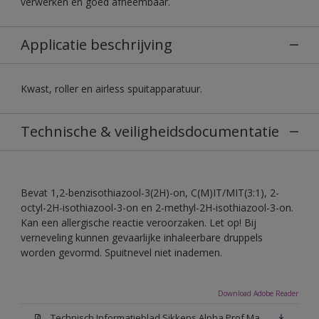
verwerken en goed afneembaar.
Applicatie beschrijving
Kwast, roller en airless spuitapparatuur.
Technische & veiligheidsdocumentatie
Bevat 1,2-benzisothiazool-3(2H)-on, C(M)IT/MIT(3:1), 2-
octyl-2H-isothiazool-3-on en 2-methyl-2H-isothiazool-3-on.
Kan een allergische reactie veroorzaken. Let op! Bij
verneveling kunnen gevaarlijke inhaleerbare druppels
worden gevormd. Spuitnevel niet inademen.
Download Adobe Reader
Technisch Informatieblad Sikkens Alpha Prof Mat(PDF)