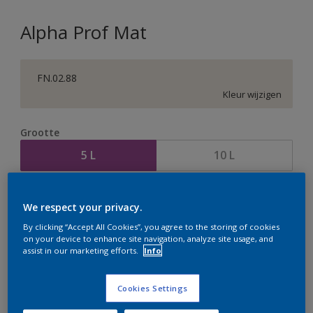
Alpha Prof Mat
FN.02.88
Kleur wijzigen
Grootte
5 L
10 L
Aantal
Verfcalculator
We respect your privacy.
Bereken
By clicking “Accept All Cookies”, you agree to the storing of cookies
on your device to enhance site navigation, analyze site usage, and
assist in our marketing efforts.
Info
Op dit moment is het niet mogelijk dit product online
te bestellen. Houd de website in de gaten, we werken
Cookies Settings
er hard aan om de voorraad aan te vullen.