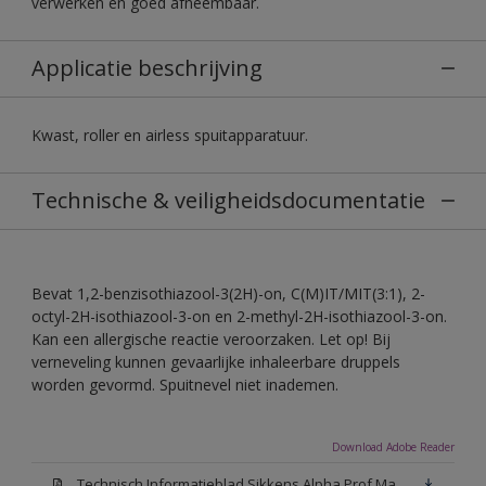
verwerken en goed afneembaar.
Applicatie beschrijving
Kwast, roller en airless spuitapparatuur.
Technische & veiligheidsdocumentatie
Bevat 1,2-benzisothiazool-3(2H)-on, C(M)IT/MIT(3:1), 2-
octyl-2H-isothiazool-3-on en 2-methyl-2H-isothiazool-3-on.
Kan een allergische reactie veroorzaken. Let op! Bij
verneveling kunnen gevaarlijke inhaleerbare druppels
worden gevormd. Spuitnevel niet inademen.
Download Adobe Reader
Technisch Informatieblad Sikkens Alpha Prof Mat(PDF)