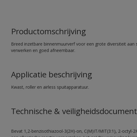
Productomschrijving
Breed inzetbare binnenmuurverf voor een grote diversiteit aan 
verwerken en goed afneembaar.
Applicatie beschrijving
Kwast, roller en airless spuitapparatuur.
Technische & veiligheidsdocument
Bevat 1,2-benzisothiazool-3(2H)-on, C(M)IT/MIT(3:1), 2-octyl-2