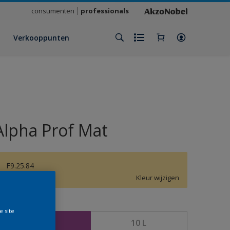
consumenten
professionals
Verkooppunten
Alpha Prof Mat
F9.25.84
Kleur wijzigen
rootte
e site
5 L
10 L