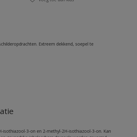
schilderopdrachten. Extreem dekkend, soepel te
atie
H-isothiazool-3-on en 2-methyl-2H-isothiazool-3-on. Kan