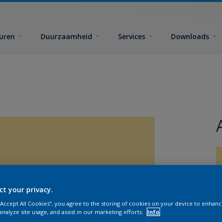
euren
Duurzaamheid
Services
Downloads
ct your privacy.
G
 “Accept All Cookies”, you agree to the storing of cookies on your device to enhanc
analyze site usage, and assist in our marketing efforts.
Info