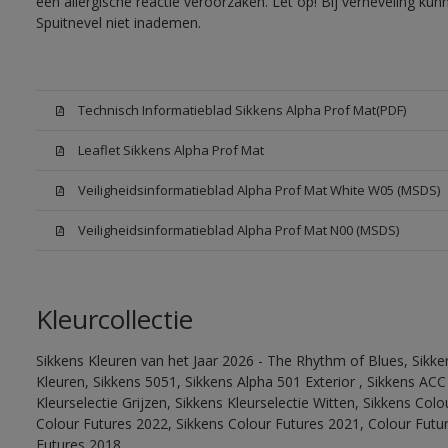
een allergische reactie veroorzaken. Let op! Bij verneveling ku
Spuitnevel niet inademen.
Technisch Informatieblad Sikkens Alpha Prof Mat(PDF)
Leaflet Sikkens Alpha Prof Mat
Veiligheidsinformatieblad Alpha Prof Mat White W05 (MSDS)
Veiligheidsinformatieblad Alpha Prof Mat N00 (MSDS)
Kleurcollectie
Sikkens Kleuren van het Jaar 2026 - The Rhythm of Blues, Sikk
Kleuren, Sikkens 5051, Sikkens Alpha 501 Exterior , Sikkens ACC
Kleurselectie Grijzen, Sikkens Kleurselectie Witten, Sikkens Col
Colour Futures 2022, Sikkens Colour Futures 2021, Colour Futu
Futures 2018