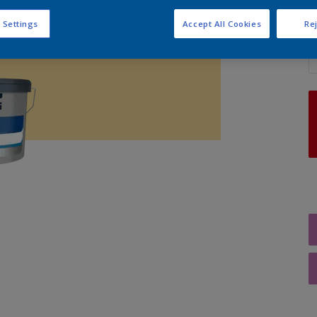
 Settings
Accept All Cookies
Rej
A