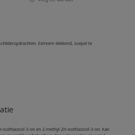
schilderopdrachten. Extreem dekkend, soepel te
atie
H-isothiazool-3-on en 2-methyl-2H-isothiazool-3-on. Kan