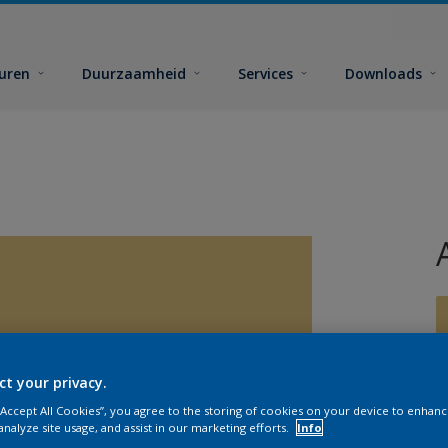
euren
Duurzaamheid
Services
Downloads
ct your privacy.
G
 “Accept All Cookies”, you agree to the storing of cookies on your device to enhanc
analyze site usage, and assist in our marketing efforts.
Info