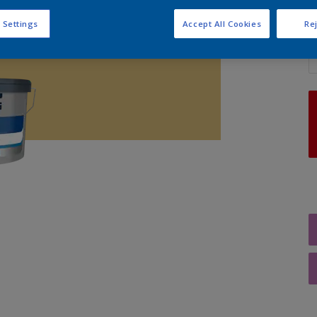
 Settings
Accept All Cookies
Rej
A