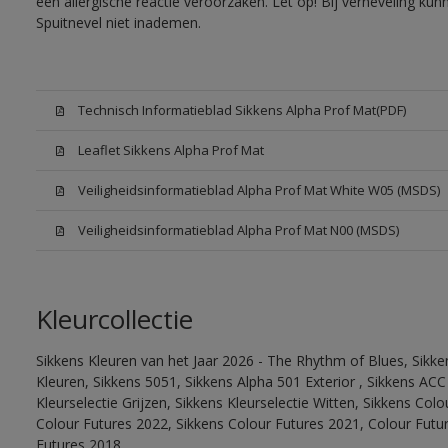
een allergische reactie veroorzaken. Let op! Bij verneveling ku
Spuitnevel niet inademen.
Technisch Informatieblad Sikkens Alpha Prof Mat(PDF)
Leaflet Sikkens Alpha Prof Mat
Veiligheidsinformatieblad Alpha Prof Mat White W05 (MSDS)
Veiligheidsinformatieblad Alpha Prof Mat N00 (MSDS)
Kleurcollectie
Sikkens Kleuren van het Jaar 2026 - The Rhythm of Blues, Sikk
Kleuren, Sikkens 5051, Sikkens Alpha 501 Exterior , Sikkens ACC
Kleurselectie Grijzen, Sikkens Kleurselectie Witten, Sikkens Col
Colour Futures 2022, Sikkens Colour Futures 2021, Colour Futu
Futures 2018