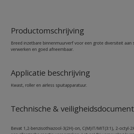
Productomschrijving
Breed inzetbare binnenmuurverf voor een grote diversiteit aan 
verwerken en goed afneembaar.
Applicatie beschrijving
Kwast, roller en airless spuitapparatuur.
Technische & veiligheidsdocument
Bevat 1,2-benzisothiazool-3(2H)-on, C(M)IT/MIT(3:1), 2-octyl-2