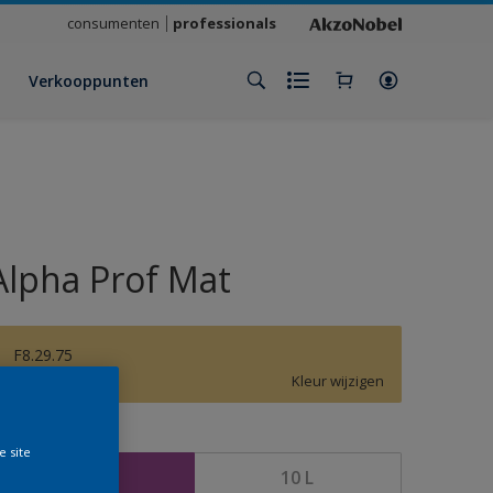
consumenten
professionals
Verkooppunten
Alpha Prof Mat
F8.29.75
Kleur wijzigen
rootte
e site
5 L
10 L