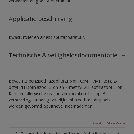
verwerken en goed afneembaar.
Applicatie beschrijving
Kwast, roller en airless spuitapparatuur.
Technische & veiligheidsdocumentatie
Bevat 1,2-benzisothiazool-3(2H)-on, C(M)IT/MIT(3:1), 2-
octyl-2H-isothiazool-3-on en 2-methyl-2H-isothiazool-3-on.
Kan een allergische reactie veroorzaken. Let op! Bij
verneveling kunnen gevaarlijke inhaleerbare druppels
worden gevormd. Spuitnevel niet inademen.
Download Adobe Reader
Technisch Informatieblad Sikkens Alpha Prof Mat(PDF)