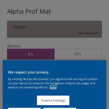
Alpha Prof Mat
F8.05.55
Kleur wijzigen
Grootte
5 L
10 L
Aantal
Verfcalculator
We respect your privacy.
Bereken
By clicking “Accept All Cookies”, you agree to the storing of cookies
on your device to enhance site navigation, analyze site usage, and
assist in our marketing efforts.
Info
Op dit moment is het niet mogelijk dit product online
te bestellen. Houd de website in de gaten, we werken
Cookies Settings
er hard aan om de voorraad aan te vullen.