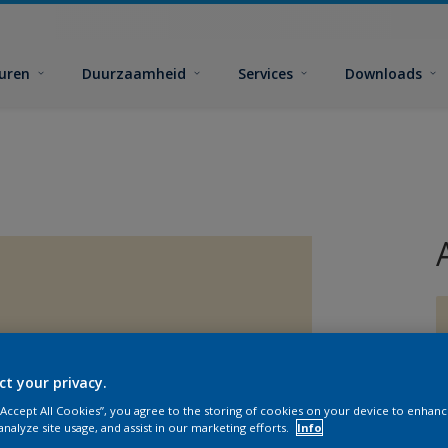
euren
Duurzaamheid
Services
Downloads
ct your privacy.
G
 “Accept All Cookies”, you agree to the storing of cookies on your device to enhanc
analyze site usage, and assist in our marketing efforts.
Info