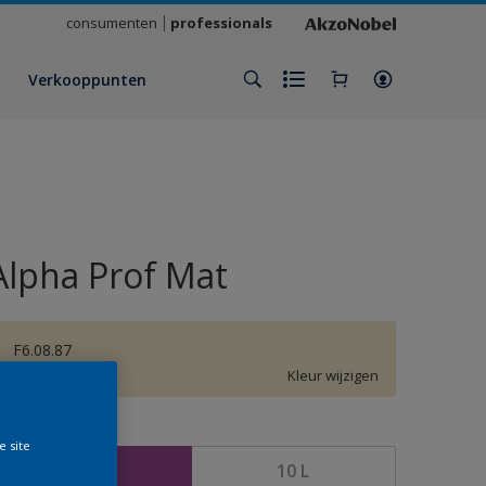
consumenten
professionals
Verkooppunten
Alpha Prof Mat
F6.08.87
Kleur wijzigen
rootte
e site
5 L
10 L