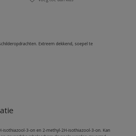
schilderopdrachten. Extreem dekkend, soepel te
atie
H-isothiazool-3-on en 2-methyl-2H-isothiazool-3-on. Kan