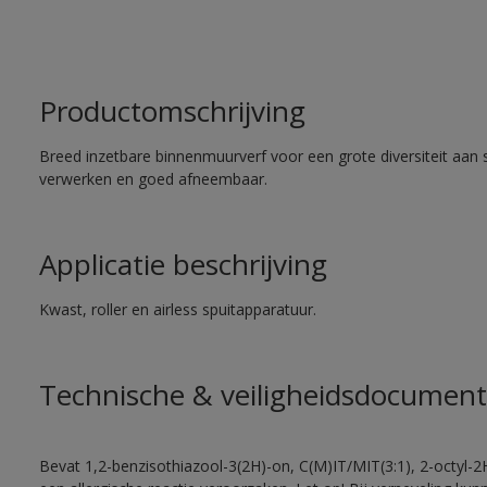
Productomschrijving
Breed inzetbare binnenmuurverf voor een grote diversiteit aan 
verwerken en goed afneembaar.
Applicatie beschrijving
Kwast, roller en airless spuitapparatuur.
Technische & veiligheidsdocument
Bevat 1,2-benzisothiazool-3(2H)-on, C(M)IT/MIT(3:1), 2-octyl-2