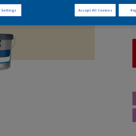
 Settings
Accept All Cookies
Rej
A