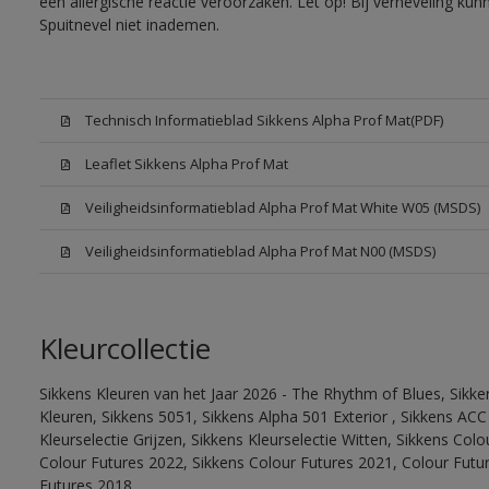
een allergische reactie veroorzaken. Let op! Bij verneveling ku
Spuitnevel niet inademen.
Technisch Informatieblad Sikkens Alpha Prof Mat(PDF)
Leaflet Sikkens Alpha Prof Mat
Veiligheidsinformatieblad Alpha Prof Mat White W05 (MSDS)
Veiligheidsinformatieblad Alpha Prof Mat N00 (MSDS)
Kleurcollectie
Sikkens Kleuren van het Jaar 2026 - The Rhythm of Blues, Sikk
Kleuren, Sikkens 5051, Sikkens Alpha 501 Exterior , Sikkens ACC
Kleurselectie Grijzen, Sikkens Kleurselectie Witten, Sikkens Col
Colour Futures 2022, Sikkens Colour Futures 2021, Colour Futu
Futures 2018