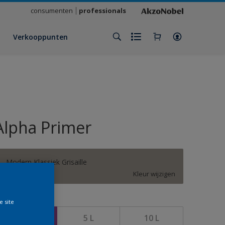
consumenten
professionals
Verkooppunten
Alpha Primer
Modern Klassiek Grisaille
Kleur wijzigen
rootte
e site
2,5 L
5 L
10 L