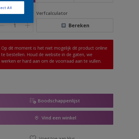
ect All
antal
Verfcalculator
Bereken
Op dit moment is het niet mogelijk dit product online
te bestellen. Houd de website in de gaten, we
werken er hard aan om de voorraad aan te vullen.
Boodschappenlijst
Vind een winkel
Voeg toe aan klus