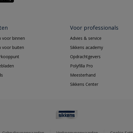
ten
Voor professionals
 voor binnen
Advies & service
 voor buiten
Sikkens academy
erkooppunt
Opdrachtgevers
ebladen
Polyfilla Pro
ds
Meesterhand
Sikkens Center
Gebruiksvoorwaarden
Verkoopvoorwaarden
Cookie Sett