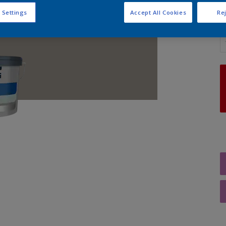
 Settings
Accept All Cookies
Rej
A