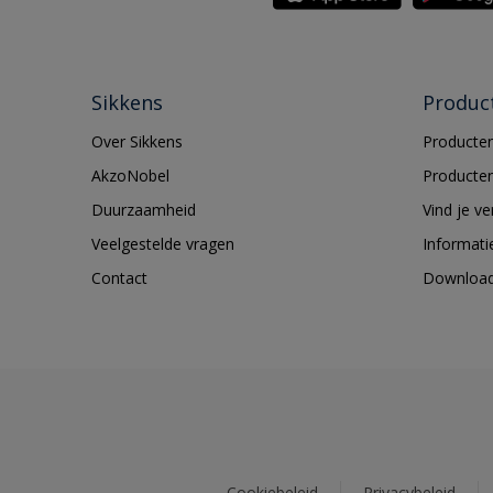
Sikkens
Produc
Over Sikkens
Producten
AkzoNobel
Producten
Duurzaamheid
Vind je v
Veelgestelde vragen
Informati
Contact
Downloa
Cookiebeleid
Privacybeleid