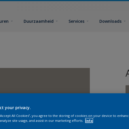
euren
Duurzaamheid
Services
Downloads
ct your privacy.
G
 “Accept All Cookies”, you agree to the storing of cookies on your device to enhanc
analyze site usage, and assist in our marketing efforts.
Info