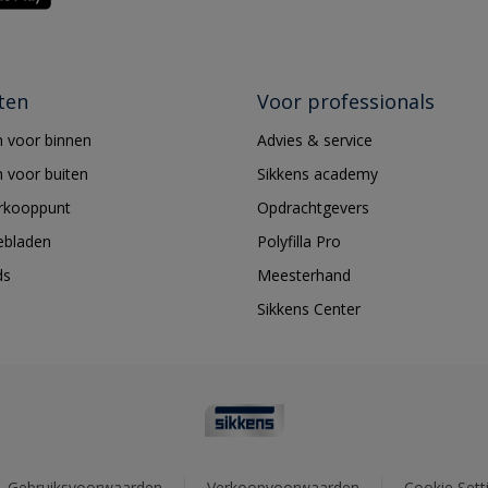
ten
Voor professionals
 voor binnen
Advies & service
 voor buiten
Sikkens academy
erkooppunt
Opdrachtgevers
ebladen
Polyfilla Pro
ds
Meesterhand
Sikkens Center
Gebruiksvoorwaarden
Verkoopvoorwaarden
Cookie Sett