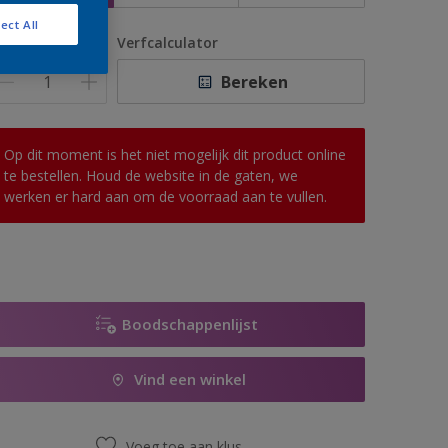
ect All
antal
Verfcalculator
Bereken
Op dit moment is het niet mogelijk dit product online
te bestellen. Houd de website in de gaten, we
werken er hard aan om de voorraad aan te vullen.
Boodschappenlijst
Vind een winkel
Voeg toe aan klus