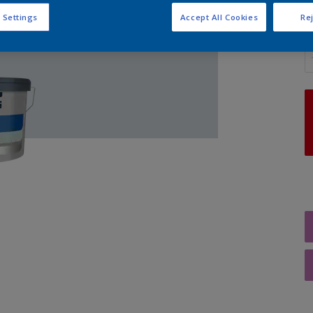
 Settings
Accept All Cookies
Rej
A