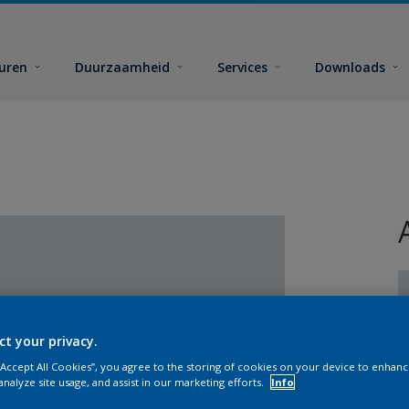
euren
Duurzaamheid
Services
Downloads
ct your privacy.
G
 “Accept All Cookies”, you agree to the storing of cookies on your device to enhanc
analyze site usage, and assist in our marketing efforts.
Info