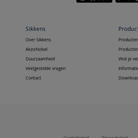
Sikkens
Produc
Over Sikkens
Producten
AkzoNobel
Producten
Duurzaamheid
Vind je v
Veelgestelde vragen
Informati
Contact
Downloa
Cookiebeleid
Privacybeleid