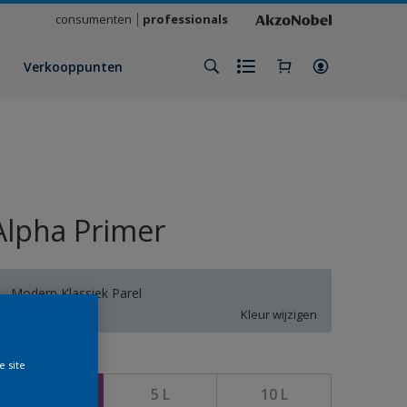
consumenten
professionals
Verkooppunten
Alpha Primer
Modern Klassiek Parel
Kleur wijzigen
rootte
e site
2,5 L
5 L
10 L