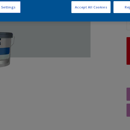
 Settings
Accept All Cookies
Rej
A