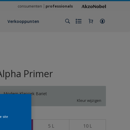
consumenten
professionals
Verkooppunten
Alpha Primer
Modern Klassiek Bariet
Kleur wijzigen
rootte
e site
2,5 L
5 L
10 L