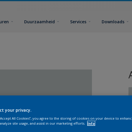
euren
Duurzaamheid
Services
Downloads
ct your privacy.
G
 “Accept All Cookies”, you agree to the storing of cookies on your device to enhanc
analyze site usage, and assist in our marketing efforts.
Info