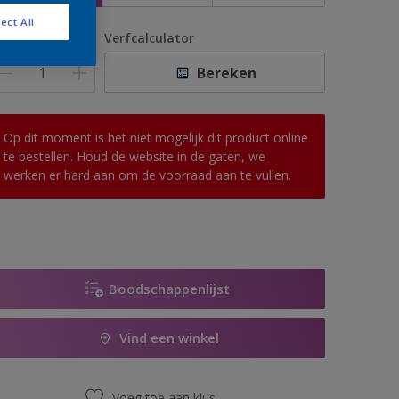
ect All
antal
Verfcalculator
Bereken
Op dit moment is het niet mogelijk dit product online
te bestellen. Houd de website in de gaten, we
werken er hard aan om de voorraad aan te vullen.
Boodschappenlijst
Vind een winkel
Voeg toe aan klus