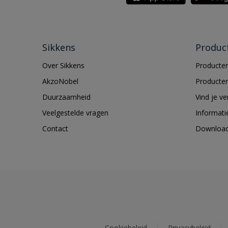
Sikkens
Produc
Over Sikkens
Producten
AkzoNobel
Producten
Duurzaamheid
Vind je v
Veelgestelde vragen
Informati
Contact
Downloa
Cookiebeleid
Privacybeleid