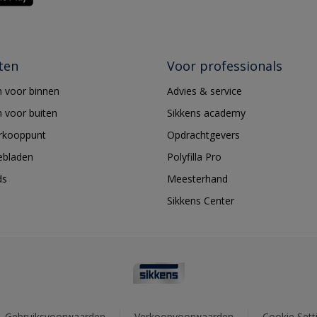
ten
Voor professionals
 voor binnen
Advies & service
 voor buiten
Sikkens academy
erkooppunt
Opdrachtgevers
ebladen
Polyfilla Pro
ds
Meesterhand
Sikkens Center
Gebruiksvoorwaarden
Verkoopvoorwaarden
Cookie Sett