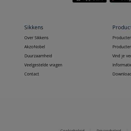
Sikkens
Produc
Over Sikkens
Producten
AkzoNobel
Producten
Duurzaamheid
Vind je v
Veelgestelde vragen
Informati
Contact
Downloa
Cookiebeleid
Privacybeleid