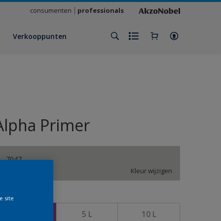
consumenten
professionals
Verkooppunten
Alpha Primer
7047
Kleur wijzigen
rootte
e site
2,5 L
5 L
10 L