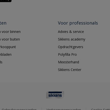
ten
Voor professionals
 voor binnen
Advies & service
 voor buiten
Sikkens academy
erkooppunt
Opdrachtgevers
ebladen
Polyfilla Pro
ds
Meesterhand
Sikkens Center
Gebruiksvoorwaarden
Verkoopvoorwaarden
Cookie Sett