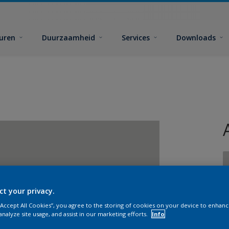
euren
Duurzaamheid
Services
Downloads
ct your privacy.
G
 “Accept All Cookies”, you agree to the storing of cookies on your device to enhanc
analyze site usage, and assist in our marketing efforts.
Info