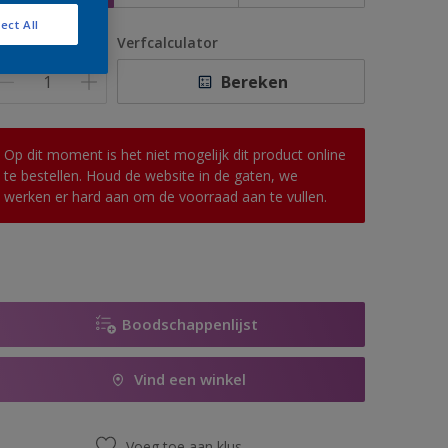
ect All
antal
Verfcalculator
Bereken
Op dit moment is het niet mogelijk dit product online
te bestellen. Houd de website in de gaten, we
werken er hard aan om de voorraad aan te vullen.
Boodschappenlijst
Vind een winkel
Voeg toe aan klus