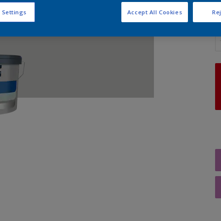
 Settings
Accept All Cookies
Rej
A