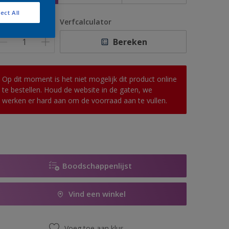
ect All
antal
Verfcalculator
Bereken
Op dit moment is het niet mogelijk dit product online
te bestellen. Houd de website in de gaten, we
werken er hard aan om de voorraad aan te vullen.
Boodschappenlijst
Vind een winkel
Voeg toe aan klus