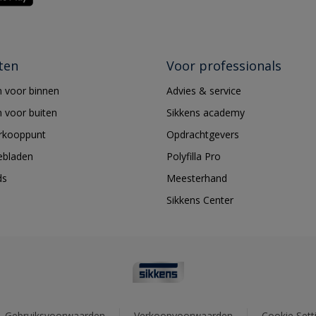
ten
Voor professionals
 voor binnen
Advies & service
 voor buiten
Sikkens academy
erkooppunt
Opdrachtgevers
ebladen
Polyfilla Pro
ds
Meesterhand
Sikkens Center
Gebruiksvoorwaarden
Verkoopvoorwaarden
Cookie Sett