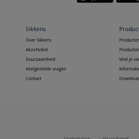
Sikkens
Produc
Over Sikkens
Producten
AkzoNobel
Producten
Duurzaamheid
Vind je v
Veelgestelde vragen
Informati
Contact
Downloa
Cookiebeleid
Privacybeleid