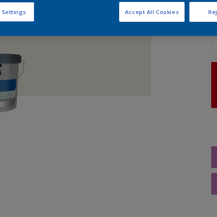
 Settings
Accept All Cookies
Rej
A