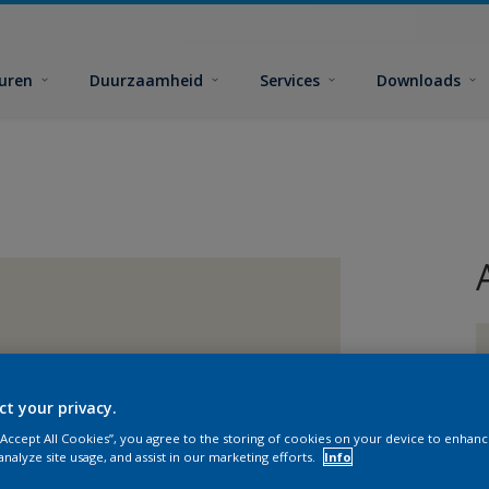
euren
Duurzaamheid
Services
Downloads
ct your privacy.
G
 “Accept All Cookies”, you agree to the storing of cookies on your device to enhanc
analyze site usage, and assist in our marketing efforts.
Info