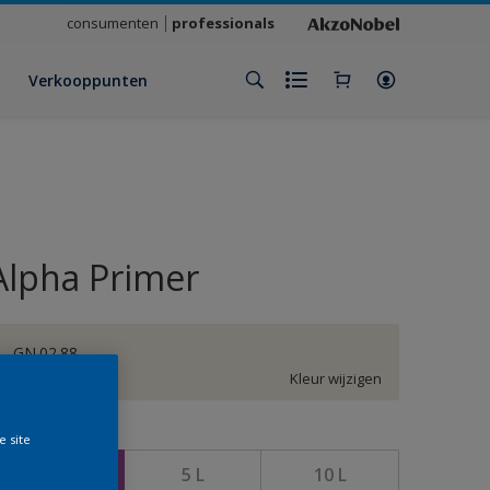
consumenten
professionals
Verkooppunten
Alpha Primer
GN.02.88
Kleur wijzigen
rootte
e site
2,5 L
5 L
10 L