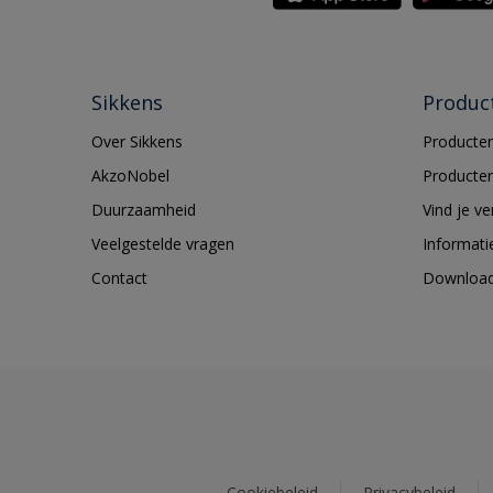
Sikkens
Produc
Over Sikkens
Producten
AkzoNobel
Producten
Duurzaamheid
Vind je v
Veelgestelde vragen
Informati
Contact
Downloa
Cookiebeleid
Privacybeleid