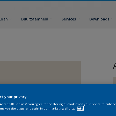
euren
Duurzaamheid
Services
Downloads
ct your privacy.
G
 “Accept All Cookies”, you agree to the storing of cookies on your device to enhanc
analyze site usage, and assist in our marketing efforts.
Info