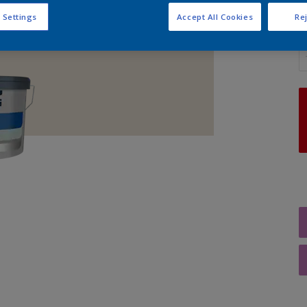
 Settings
Accept All Cookies
Rej
A