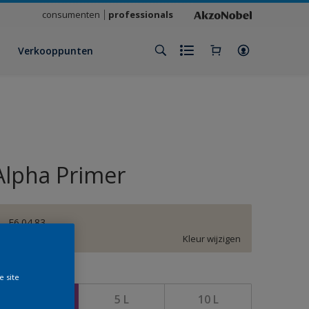
consumenten
professionals
Verkooppunten
Alpha Primer
F6.04.83
Kleur wijzigen
rootte
e site
2,5 L
5 L
10 L