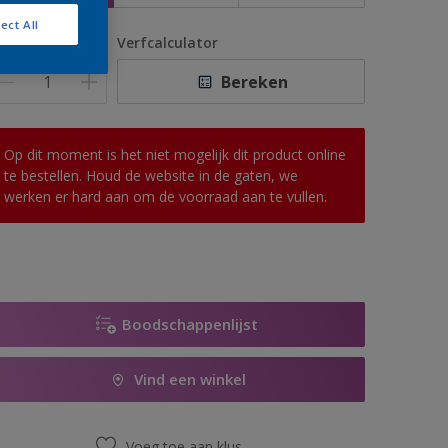
ect All
antal
Verfcalculator
Bereken
Op dit moment is het niet mogelijk dit product online
te bestellen. Houd de website in de gaten, we
werken er hard aan om de voorraad aan te vullen.
Boodschappenlijst
Vind een winkel
Voeg toe aan klus