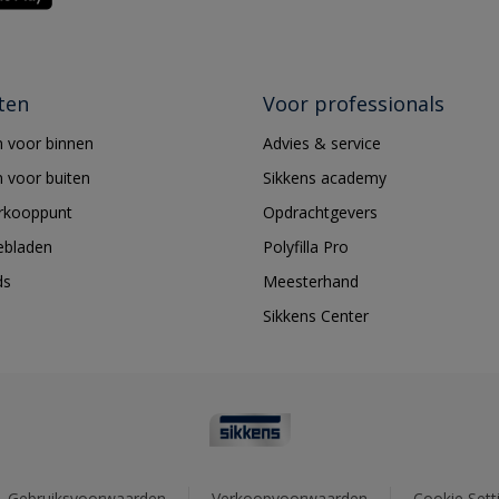
ten
Voor professionals
 voor binnen
Advies & service
 voor buiten
Sikkens academy
erkooppunt
Opdrachtgevers
ebladen
Polyfilla Pro
ds
Meesterhand
Sikkens Center
Gebruiksvoorwaarden
Verkoopvoorwaarden
Cookie Sett