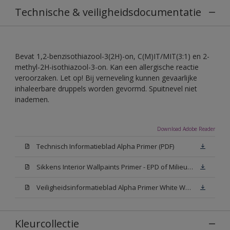
Technische & veiligheidsdocumentatie
Bevat 1,2-benzisothiazool-3(2H)-on, C(M)IT/MIT(3:1) en 2-
methyl-2H-isothiazool-3-on. Kan een allergische reactie
veroorzaken. Let op! Bij verneveling kunnen gevaarlijke
inhaleerbare druppels worden gevormd. Spuitnevel niet
inademen.
Download Adobe Reader
Technisch Informatieblad Alpha Primer (PDF)
Sikkens Interior Wallpaints Primer - EPD of Milieuproductverklaring
Veiligheidsinformatieblad Alpha Primer White W05 (MSDS)
Kleurcollectie