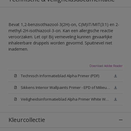
Bevat 1,2-benzisothiazool-3(2H)-on, C(M)IT/MIT(3:1) en 2-
methyl-2H-isothiazool-3-on. Kan een allergische reactie
veroorzaken. Let op! Bij verneveling kunnen gevaarlijke
inhaleerbare druppels worden gevormd. Spuitnevel niet
inademen.
Download Adobe Reader
Technisch Informatieblad Alpha Primer (PDF)
Sikkens Interior Wallpaints Primer - EPD of Milieuproductverklaring
Veiligheidsinformatieblad Alpha Primer White W05 (MSDS)
Kleurcollectie