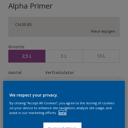
Alpha Primer
CN.00.85
Kleur wijzigen
Grootte
2,5 L
5 L
10 L
Aantal
Verfcalculator
Bereken
We respect your privacy.
By clicking “Accept All Cookies”, you agree to the storing of cookies
Op dit moment is het niet mogelijk dit product online
on your device to enhance site navigation, analyze site usage, and
te bestellen. Houd de website in de gaten, we werken
assist in our marketing efforts.
Info
er hard aan om de voorraad aan te vullen.