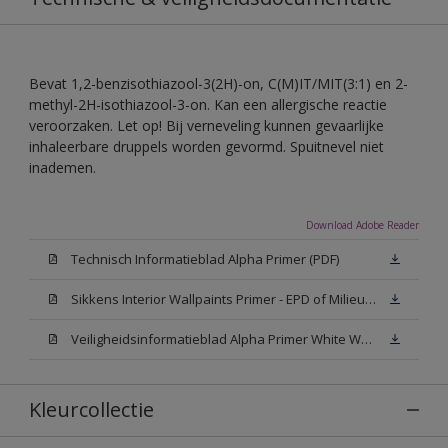
Bevat 1,2-benzisothiazool-3(2H)-on, C(M)IT/MIT(3:1) en 2-
methyl-2H-isothiazool-3-on. Kan een allergische reactie
veroorzaken. Let op! Bij verneveling kunnen gevaarlijke
inhaleerbare druppels worden gevormd. Spuitnevel niet
inademen.
Download Adobe Reader
Technisch Informatieblad Alpha Primer (PDF)
Sikkens Interior Wallpaints Primer - EPD of Milieuproductverklaring
Veiligheidsinformatieblad Alpha Primer White W05 (MSDS)
Kleurcollectie