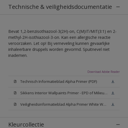
Technische & veiligheidsdocumentatie
Bevat 1,2-benzisothiazool-3(2H)-on, C(M)IT/MIT(3:1) en 2-
methyl-2H-isothiazool-3-on. Kan een allergische reactie
veroorzaken. Let op! Bij verneveling kunnen gevaarlijke
inhaleerbare druppels worden gevormd. Spuitnevel niet
inademen.
Download Adobe Reader
Technisch Informatieblad Alpha Primer (PDF)
Sikkens Interior Wallpaints Primer - EPD of Milieuproductverklaring
Veiligheidsinformatieblad Alpha Primer White W05 (MSDS)
Kleurcollectie