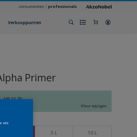
consumenten
professionals
Verkooppunten
Alpha Primer
M9.10.79
Kleur wijzigen
rootte
e site
2,5 L
5 L
10 L