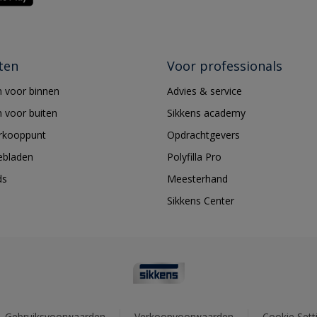
ten
Voor professionals
 voor binnen
Advies & service
 voor buiten
Sikkens academy
erkooppunt
Opdrachtgevers
ebladen
Polyfilla Pro
ds
Meesterhand
Sikkens Center
Gebruiksvoorwaarden
Verkoopvoorwaarden
Cookie Sett