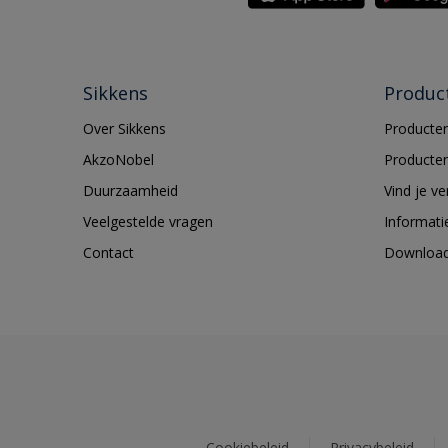
Sikkens
Produc
Over Sikkens
Producten
AkzoNobel
Producten
Duurzaamheid
Vind je v
Veelgestelde vragen
Informati
Contact
Downloa
Cookiebeleid
Privacybeleid