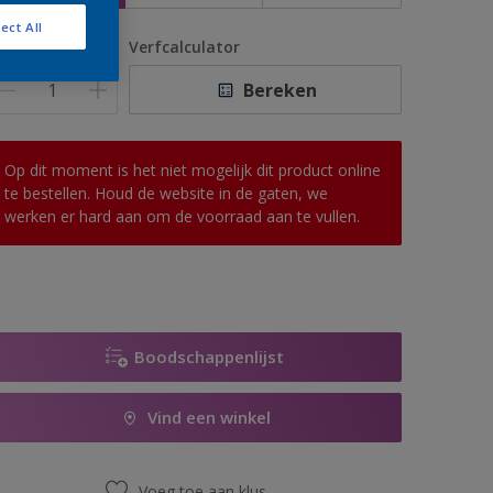
ect All
antal
Verfcalculator
Bereken
Op dit moment is het niet mogelijk dit product online
te bestellen. Houd de website in de gaten, we
werken er hard aan om de voorraad aan te vullen.
Boodschappenlijst
Vind een winkel
Voeg toe aan klus