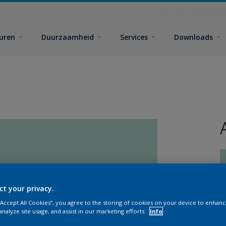
euren
Duurzaamheid
Services
Downloads
ct your privacy.
G
 “Accept All Cookies”, you agree to the storing of cookies on your device to enhanc
analyze site usage, and assist in our marketing efforts.
Info