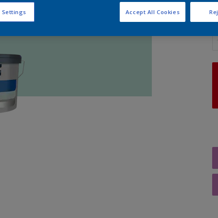
 Settings
Accept All Cookies
Rej
A