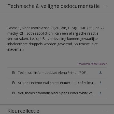
Technische & veiligheidsdocumentatie
Bevat 1,2-benzisothiazool-3(2H)-on, C(M)IT/MIT(3:1) en 2-
methyl-2H-isothiazool-3-on. Kan een allergische reactie
veroorzaken. Let op! Bij verneveling kunnen gevaarlijke
inhaleerbare druppels worden gevormd. Spuitnevel niet
inademen.
Download Adobe Reader
Technisch Informatieblad Alpha Primer (PDF)
Sikkens Interior Wallpaints Primer - EPD of Milieuproductverklaring
Veiligheidsinformatieblad Alpha Primer White W05 (MSDS)
Kleurcollectie