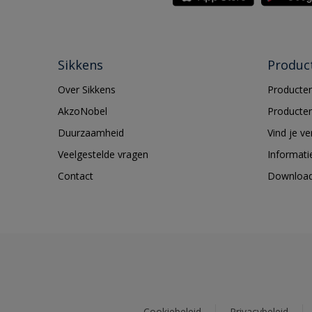
Sikkens
Produc
Over Sikkens
Producten
AkzoNobel
Producten
Duurzaamheid
Vind je v
Veelgestelde vragen
Informati
Contact
Downloa
Cookiebeleid
Privacybeleid