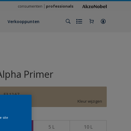
consumenten
professionals
Verkooppunten
Alpha Primer
F3.12.67
Kleur wijzigen
rootte
e site
2,5 L
5 L
10 L