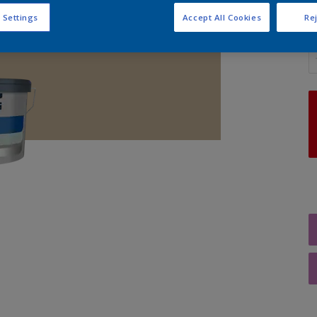
 Settings
Accept All Cookies
Rej
A