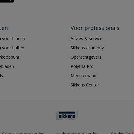
ten
Voor professionals
 voor binnen
Advies & service
 voor buiten
Sikkens academy
erkooppunt
Opdrachtgevers
ebladen
Polyfilla Pro
ds
Meesterhand
Sikkens Center
Gebruiksvoorwaarden
Verkoopvoorwaarden
Cookie Sett