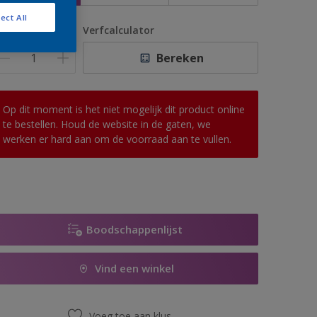
ect All
antal
Verfcalculator
Bereken
Op dit moment is het niet mogelijk dit product online
te bestellen. Houd de website in de gaten, we
werken er hard aan om de voorraad aan te vullen.
Boodschappenlijst
Vind een winkel
Voeg toe aan klus