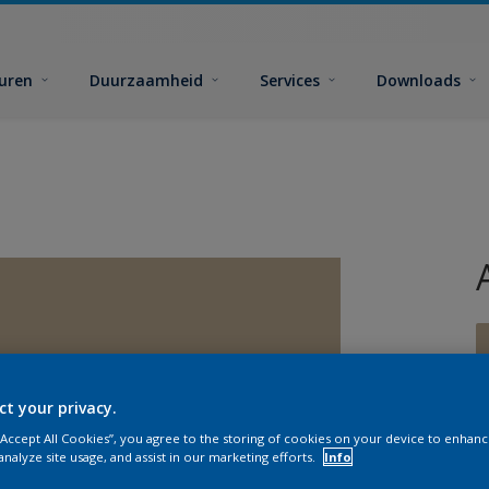
euren
Duurzaamheid
Services
Downloads
ct your privacy.
G
 “Accept All Cookies”, you agree to the storing of cookies on your device to enhanc
analyze site usage, and assist in our marketing efforts.
Info