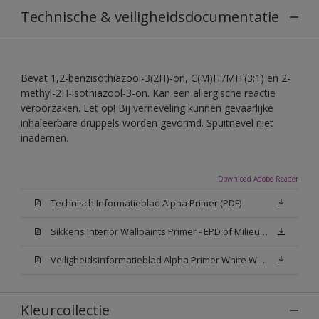
Technische & veiligheidsdocumentatie
Bevat 1,2-benzisothiazool-3(2H)-on, C(M)IT/MIT(3:1) en 2-
methyl-2H-isothiazool-3-on. Kan een allergische reactie
veroorzaken. Let op! Bij verneveling kunnen gevaarlijke
inhaleerbare druppels worden gevormd. Spuitnevel niet
inademen.
Download Adobe Reader
Technisch Informatieblad Alpha Primer (PDF)
Sikkens Interior Wallpaints Primer - EPD of Milieuproductverklaring
Veiligheidsinformatieblad Alpha Primer White W05 (MSDS)
Kleurcollectie