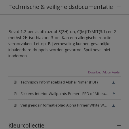
Technische & veiligheidsdocumentatie
Bevat 1,2-benzisothiazool-3(2H)-on, C(M)IT/MIT(3:1) en 2-
methyl-2H-isothiazool-3-on. Kan een allergische reactie
veroorzaken. Let op! Bij verneveling kunnen gevaarlijke
inhaleerbare druppels worden gevormd. Spuitnevel niet
inademen.
Download Adobe Reader
Technisch Informatieblad Alpha Primer (PDF)
Sikkens Interior Wallpaints Primer - EPD of Milieuproductverklaring
Veiligheidsinformatieblad Alpha Primer White W05 (MSDS)
Kleurcollectie