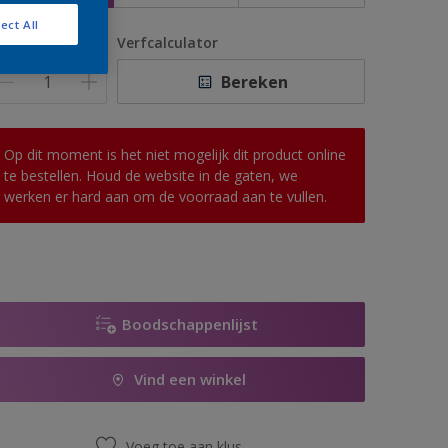
ect All
antal
Verfcalculator
Bereken
Op dit moment is het niet mogelijk dit product online
te bestellen. Houd de website in de gaten, we
werken er hard aan om de voorraad aan te vullen.
Boodschappenlijst
Vind een winkel
Voeg toe aan klus