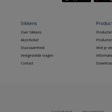
Sikkens
Produc
Over Sikkens
Producten
AkzoNobel
Producten
Duurzaamheid
Vind je v
Veelgestelde vragen
Informati
Contact
Downloa
Cookiebeleid
Privacybeleid