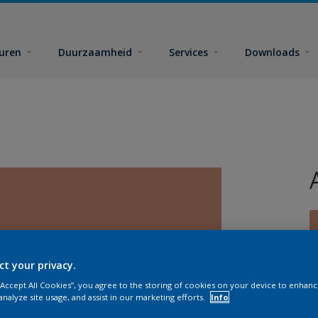
euren
Duurzaamheid
Services
Downloads
ct your privacy.
G
 “Accept All Cookies”, you agree to the storing of cookies on your device to enhanc
analyze site usage, and assist in our marketing efforts.
Info