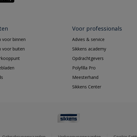
ten
Voor professionals
 voor binnen
Advies & service
 voor buiten
Sikkens academy
erkooppunt
Opdrachtgevers
ebladen
Polyfilla Pro
ds
Meesterhand
Sikkens Center
Gebruiksvoorwaarden
Verkoopvoorwaarden
Cookie Sett