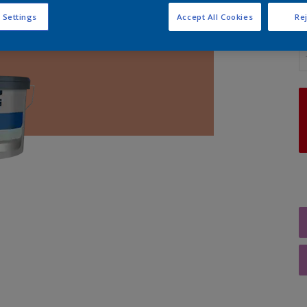
 Settings
Accept All Cookies
Rej
A