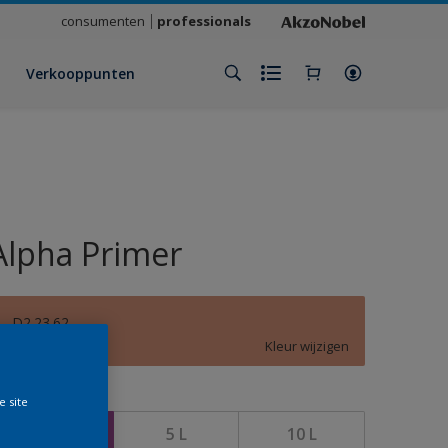
consumenten
professionals
Verkooppunten
Alpha Primer
D2.23.62
Kleur wijzigen
rootte
e site
2,5 L
5 L
10 L