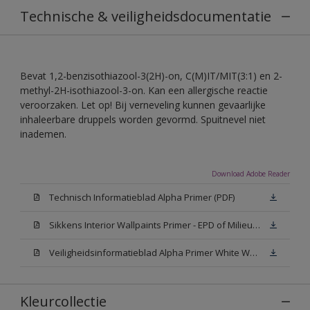
Technische & veiligheidsdocumentatie
Bevat 1,2-benzisothiazool-3(2H)-on, C(M)IT/MIT(3:1) en 2-
methyl-2H-isothiazool-3-on. Kan een allergische reactie
veroorzaken. Let op! Bij verneveling kunnen gevaarlijke
inhaleerbare druppels worden gevormd. Spuitnevel niet
inademen.
Download Adobe Reader
Technisch Informatieblad Alpha Primer (PDF)
Sikkens Interior Wallpaints Primer - EPD of Milieuproductverklaring
Veiligheidsinformatieblad Alpha Primer White W05 (MSDS)
Kleurcollectie