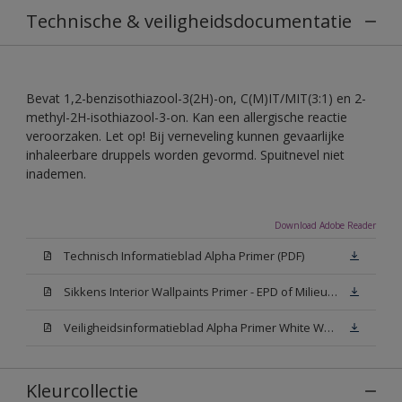
Technische & veiligheidsdocumentatie
Bevat 1,2-benzisothiazool-3(2H)-on, C(M)IT/MIT(3:1) en 2-
methyl-2H-isothiazool-3-on. Kan een allergische reactie
veroorzaken. Let op! Bij verneveling kunnen gevaarlijke
inhaleerbare druppels worden gevormd. Spuitnevel niet
inademen.
Download Adobe Reader
Technisch Informatieblad Alpha Primer (PDF)
Sikkens Interior Wallpaints Primer - EPD of Milieuproductverklaring
Veiligheidsinformatieblad Alpha Primer White W05 (MSDS)
Kleurcollectie