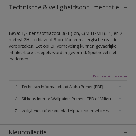
Technische & veiligheidsdocumentatie
Bevat 1,2-benzisothiazool-3(2H)-on, C(M)IT/MIT(3:1) en 2-
methyl-2H-isothiazool-3-on. Kan een allergische reactie
veroorzaken. Let op! Bij verneveling kunnen gevaarlijke
inhaleerbare druppels worden gevormd. Spuitnevel niet
inademen.
Download Adobe Reader
Technisch Informatieblad Alpha Primer (PDF)
Sikkens Interior Wallpaints Primer - EPD of Milieuproductverklaring
Veiligheidsinformatieblad Alpha Primer White W05 (MSDS)
Kleurcollectie