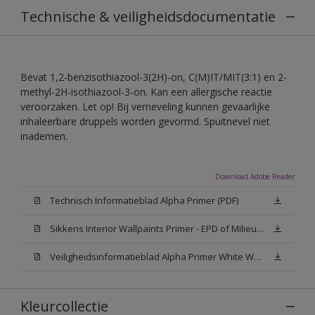
Technische & veiligheidsdocumentatie
Bevat 1,2-benzisothiazool-3(2H)-on, C(M)IT/MIT(3:1) en 2-
methyl-2H-isothiazool-3-on. Kan een allergische reactie
veroorzaken. Let op! Bij verneveling kunnen gevaarlijke
inhaleerbare druppels worden gevormd. Spuitnevel niet
inademen.
Download Adobe Reader
Technisch Informatieblad Alpha Primer (PDF)
Sikkens Interior Wallpaints Primer - EPD of Milieuproductverklaring
Veiligheidsinformatieblad Alpha Primer White W05 (MSDS)
Kleurcollectie