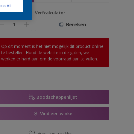
ect All
antal
Verfcalculator
Bereken
Op dit moment is het niet mogelijk dit product online
te bestellen. Houd de website in de gaten, we
werken er hard aan om de voorraad aan te vullen.
Boodschappenlijst
Vind een winkel
Voeg toe aan klus