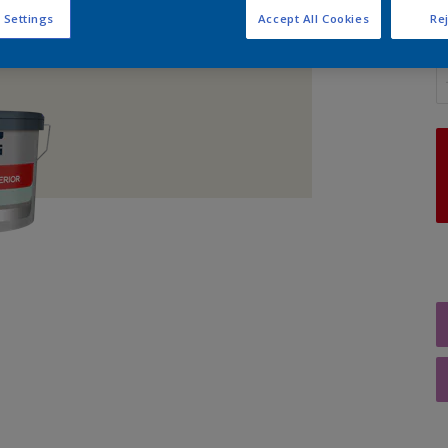
 Settings
Accept All Cookies
Rej
A