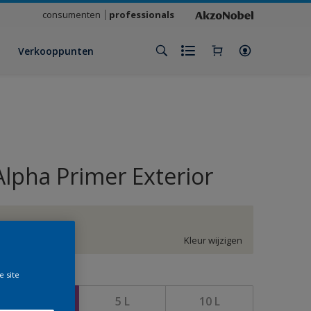
consumenten
professionals
Verkooppunten
Alpha Primer Exterior
GN.02.88
Kleur wijzigen
e site
rootte
2,5 L
5 L
10 L