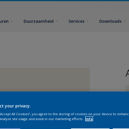
euren
Duurzaamheid
Services
Downloads
ct your privacy.
 “Accept All Cookies”, you agree to the storing of cookies on your device to enhanc
G
analyze site usage, and assist in our marketing efforts.
Info