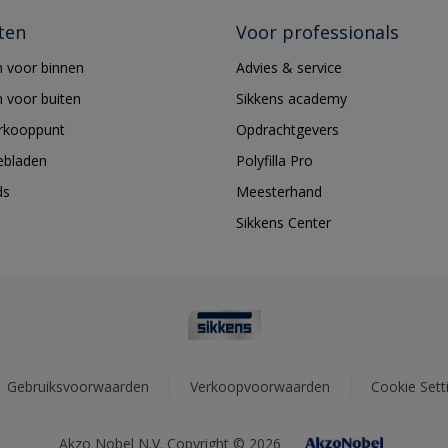
ten
Voor professionals
 voor binnen
Advies & service
 voor buiten
Sikkens academy
erkooppunt
Opdrachtgevers
ebladen
Polyfilla Pro
ds
Meesterhand
Sikkens Center
Gebruiksvoorwaarden
Verkoopvoorwaarden
Cookie Sett
Akzo Nobel N.V. Copyright © 2026