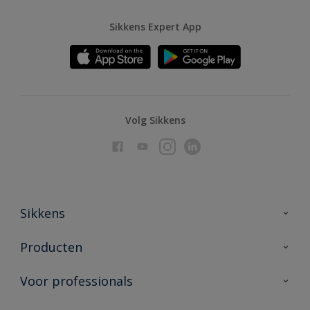
Sikkens Expert App
Volg Sikkens
Sikkens
Over Sikkens
Producten
AkzoNobel
Producten voor binnen
Voor professionals
Duurzaamheid
Producten voor buiten
Veelgestelde vragen
Advies & service