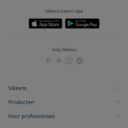
Sikkens Expert App
Volg Sikkens
Sikkens
Over Sikkens
Producten
AkzoNobel
Producten voor binnen
Voor professionals
Duurzaamheid
Producten voor buiten
Veelgestelde vragen
Advies & service