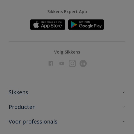
Sikkens Expert App
Volg Sikkens
Sikkens
Over Sikkens
Producten
AkzoNobel
Producten voor binnen
Voor professionals
Duurzaamheid
Producten voor buiten
Veelgestelde vragen
Advies & service