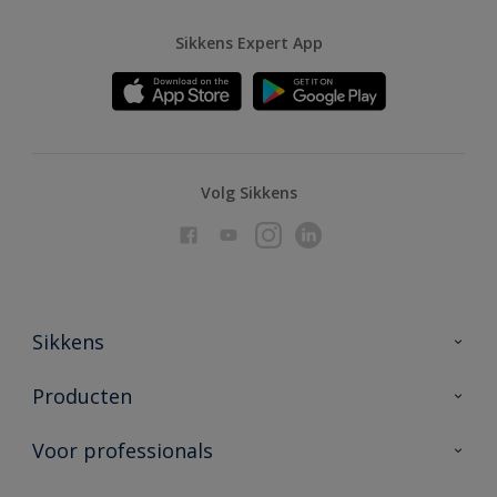
Sikkens Expert App
Volg Sikkens
Sikkens
Over Sikkens
Producten
AkzoNobel
Producten voor binnen
Voor professionals
Duurzaamheid
Producten voor buiten
Veelgestelde vragen
Advies & service